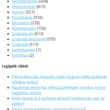
Felnőttképzés
(504)
Felsőoktatás
(817)
Karrier
(551)
Közoktatás
(916)
Motiváció
(220)
Nyelvtanulás
(150)
Szakképzés
(613)
Szakmai képzések
(375)
Szakmák
(517)
tanfolyamok
(1)
turizmus
(2)
Legújabb cikkek
Pályaválasztás negyven után: hogyan válts szakmát
félelem nélkül
Ápolónak lenni ma: nélkülözhetetlen munka, egyre
nagyobb terhek
Miért bukik el a legtöbb vezetői kiválasztás már az
elején?
Nyári munkavédelem: hogyan öltözzünk