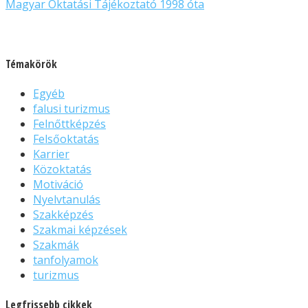
Magyar Oktatási Tájékoztató 1998 óta
Témakörök
Egyéb
falusi turizmus
Felnőttképzés
Felsőoktatás
Karrier
Közoktatás
Motiváció
Nyelvtanulás
Szakképzés
Szakmai képzések
Szakmák
tanfolyamok
turizmus
Legfrissebb cikkek