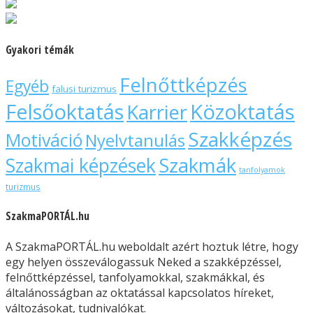
Gyakori témák
Felnőttképzés
Egyéb
falusi turizmus
Felsőoktatás
Közoktatás
Karrier
Szakképzés
Motiváció
Nyelvtanulás
Szakmák
Szakmai képzések
tanfolyamok
turizmus
SzakmaPORTÁL.hu
A SzakmaPORTÁL.hu weboldalt azért hoztuk létre, hogy
egy helyen összeválogassuk Neked a szakképzéssel,
felnőttképzéssel, tanfolyamokkal, szakmákkal, és
általánosságban az oktatással kapcsolatos híreket,
változásokat, tudnivalókat.