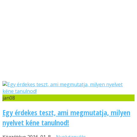
jan
08
Egy érdekes teszt, ami megmutatja, milyen
nyelvet kéne tanulnod!
Közzétéve 2016. 01. 8. -
Nyelvtanulás