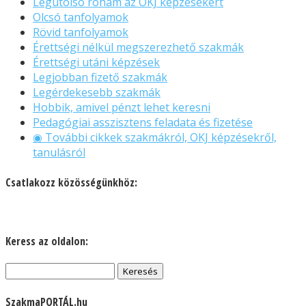
Legutolsó roham az OKJ képzésekért
Olcsó tanfolyamok
Rövid tanfolyamok
Érettségi nélkül megszerezhető szakmák
Érettségi utáni képzések
Legjobban fizető szakmák
Legérdekesebb szakmák
Hobbik, amivel pénzt lehet keresni
Pedagógiai asszisztens feladata és fizetése
◉ További cikkek szakmákról, OKJ képzésekről,
tanulásról
Csatlakozz közösségünkhöz:
Keress az oldalon:
Keresés:
SzakmaPORTÁL.hu