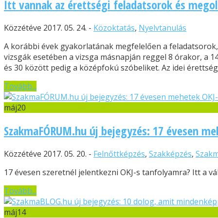
Itt vannak az érettségi feladatsorok és mego
Közzétéve 2017. 05. 24. -
Közoktatás
,
Nyelvtanulás
A korábbi évek gyakorlatának megfelelően a feladatsorok, a
vizsgák esetében a vizsga másnapján reggel 8 órakor, a 14
és 30 között pedig a középfokú szóbeliket. Az idei érettségi 
Tovább...
máj
20
SzakmaFÓRUM.hu új bejegyzés: 17 évesen me
Közzétéve 2017. 05. 20. -
Felnőttképzés
,
Szakképzés
,
Szak
17 évesen szeretnél jelentkezni OKJ-s tanfolyamra? Itt a vál
Tovább...
máj
14