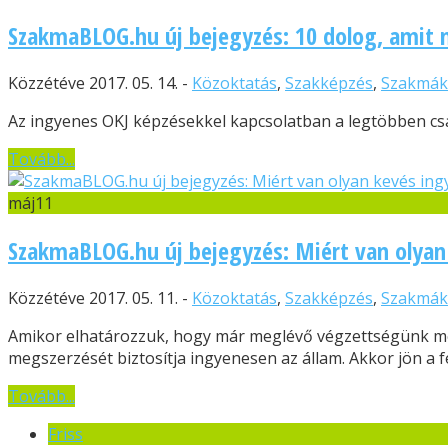
SzakmaBLOG.hu új bejegyzés: 10 dolog, amit 
Közzétéve 2017. 05. 14. -
Közoktatás
,
Szakképzés
,
Szakmák
Az ingyenes OKJ képzésekkel kapcsolatban a legtöbben csa
Tovább...
máj
11
SzakmaBLOG.hu új bejegyzés: Miért van olyan
Közzétéve 2017. 05. 11. -
Közoktatás
,
Szakképzés
,
Szakmák
Amikor elhatározzuk, hogy már meglévő végzettségünk mel
megszerzését biztosítja ingyenesen az állam. Akkor jön a fe
Tovább...
Friss