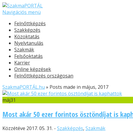
Navigációs menü
Felnőttképzés
Szakképzés
Közoktatás
Nyelvtanulás
Szakmák
Felsőoktatás
Karrier
Online képzések
Felnőttképzés országosan
SzakmaPORTÁL.hu
»
Posts made in május, 2017
máj
31
Most akár 50 ezer forintos ösztöndíjat is kap
Közzétéve 2017. 05. 31. -
Szakképzés
,
Szakmák