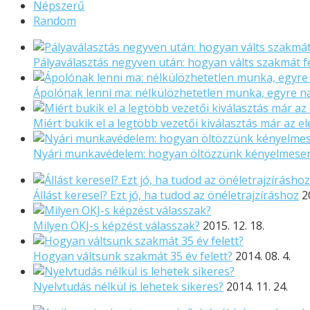
Népszerű
Random
Pályaválasztás negyven után: hogyan válts szakmát f
Ápolónak lenni ma: nélkülözhetetlen munka, egyre 
Miért bukik el a legtöbb vezetői kiválasztás már az el
Nyári munkavédelem: hogyan öltözzünk kényelmese
Állást keresel? Ezt jó, ha tudod az önéletrajzíráshoz
2
Milyen OKJ-s képzést válasszak?
2015. 12. 18.
Hogyan váltsunk szakmát 35 év felett?
2014. 08. 4.
Nyelvtudás nélkül is lehetek sikeres?
2014. 11. 24.