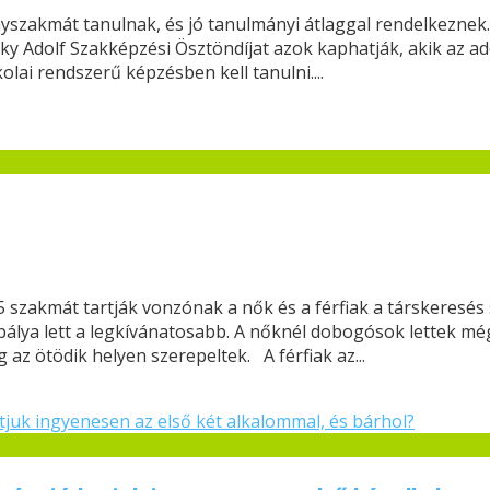
ányszakmát tanulnak, és jó tanulmányi átlaggal rendelkeznek
bóky Adolf Szakképzési Ösztöndíjat azok kaphatják, akik az 
olai rendszerű képzésben kell tanulni....
-5 szakmát tartják vonzónak a nők és a férfiak a társkeres
 pálya lett a legkívánatosabb. A nőknél dobogósok lettek m
az ötödik helyen szerepeltek. A férfiak az...