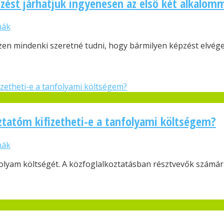
st járhatjuk ingyenesen az első két alkalomm
mák
en mindenki szeretné tudni, hogy bármilyen képzést elvég
tatóm kifizetheti-e a tanfolyami költségem?
mák
lyam költségét. A közfoglalkoztatásban résztvevők számára l