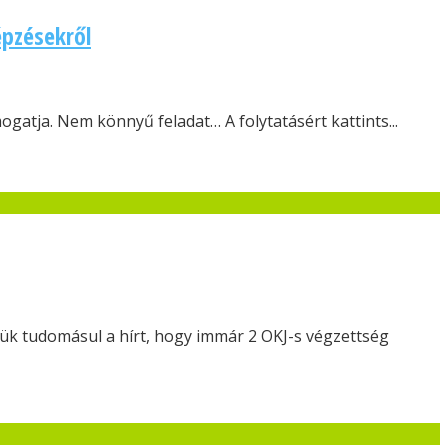
épzésekről
atja. Nem könnyű feladat… A folytatásért kattints...
ük tudomásul a hírt, hogy immár 2 OKJ-s végzettség