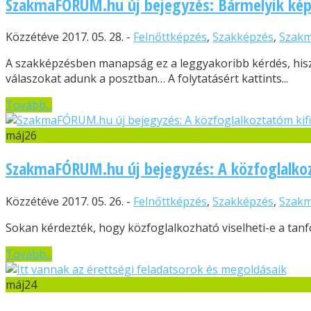
SzakmaFÓRUM.hu új bejegyzés: Bármelyik képzé
Közzétéve 2017. 05. 28. -
Felnőttképzés
,
Szakképzés
,
Szak
A szakképzésben manapság ez a leggyakoribb kérdés, hisz
válaszokat adunk a posztban… A folytatásért kattints...
Tovább...
máj
26
SzakmaFÓRUM.hu új bejegyzés: A közfoglalkoz
Közzétéve 2017. 05. 26. -
Felnőttképzés
,
Szakképzés
,
Szak
Sokan kérdezték, hogy közfoglalkozható viselheti-e a tanfo
Tovább...
máj
24