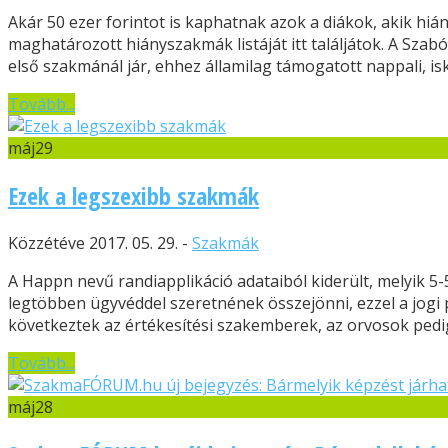
Akár 50 ezer forintot is kaphatnak azok a diákok, akik hi
maghatározott hiányszakmák listáját itt találjátok. A Sza
első szakmánál jár, ehhez államilag támogatott nappali, isk
Tovább...
máj
29
Ezek a legszexibb szakmák
Közzétéve 2017. 05. 29. -
Szakmák
A Happn nevű randiapplikáció adataiból kiderült, melyik 5
legtöbben ügyvéddel szeretnének összejönni, ezzel a jogi
következtek az értékesítési szakemberek, az orvosok pedig 
Tovább...
máj
28