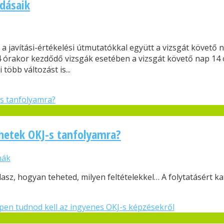
ldásaik
 javítási-értékelési útmutatókkal együtt a vizsgát követő n
 órakor kezdődő vizsgák esetében a vizsgát követő nap 14 óra
több változást is...
hetek OKJ-s tanfolyamra?
mák
asz, hogyan teheted, milyen feltételekkel… A folytatásért katt