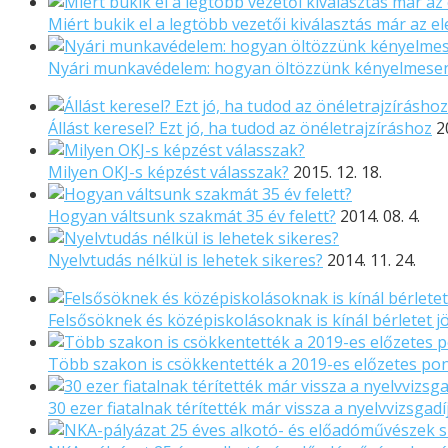
Miért bukik el a legtöbb vezetői kiválasztás már az el
Nyári munkavédelem: hogyan öltözzünk kényelmese
Állást keresel? Ezt jó, ha tudod az önéletrajzíráshoz
2
Milyen OKJ-s képzést válasszak?
2015. 12. 18.
Hogyan váltsunk szakmát 35 év felett?
2014. 08. 4.
Nyelvtudás nélkül is lehetek sikeres?
2014. 11. 24.
Felsősöknek és középiskolásoknak is kínál bérletet
Több szakon is csökkentették a 2019-es előzetes po
30 ezer fiatalnak térítették már vissza a nyelvvizsgadí