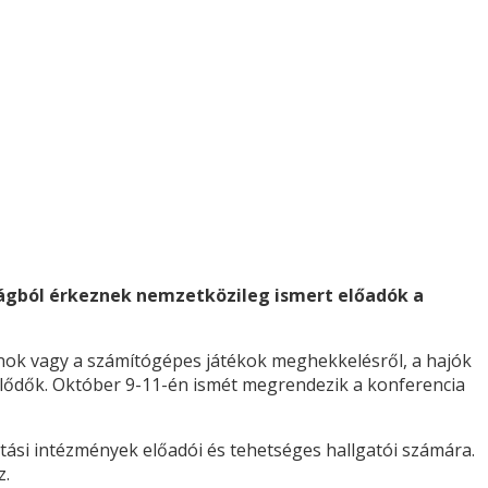
szágból érkeznek nemzetközileg ismert előadók a
ónok vagy a számítógépes játékok meghekkelésről, a hajók
deklődők. Október 9-11-én ismét megrendezik a konferencia
atási intézmények előadói és tehetséges hallgatói számára.
z.