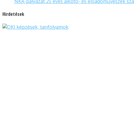
NKA-pályázat 25 éves alkotó- és előadóművészek sz
Hirdetések