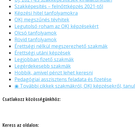
Szakképesítés – felnőttképzés 2021-től
Képzési hitel tanfolyamokra
OKJ megszűnés tévhitek
Legutolsó roham az OKJ képzésekért
Olcsó tanfolyamok
Rövid tanfolyamok
Érettségi nélkül megszerezhető szakmák
Érettségi utáni képzések
Legjobban fizető szakmák
Legérdekesebb szakmák
Hobbik, amivel pénzt lehet keresni
Pedagógiai asszisztens feladata és fizetése
◉ További cikkek szakmákról, OKJ képzésekről, tanul
Csatlakozz közösségünkhöz:
Keress az oldalon: