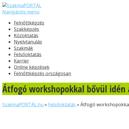
Navigációs menü
Felnőttképzés
Szakképzés
Közoktatás
Nyelvtanulás
Szakmák
Felsőoktatás
Karrier
Online képzések
Felnőttképzés országosan
Átfogó workshopokkal bővül idén a
SzakmaPORTÁL.hu
»
Felsőoktatás
»
Átfogó workshopokkal 