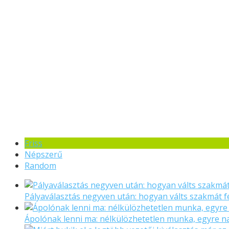
Friss
Népszerű
Random
Pályaválasztás negyven után: hogyan válts szakmát f
Ápolónak lenni ma: nélkülözhetetlen munka, egyre 