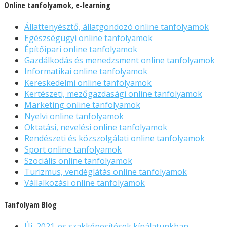
Online tanfolyamok, e-learning
Állattenyésztő, állatgondozó online tanfolyamok
Egészségügyi online tanfolyamok
Építőipari online tanfolyamok
Gazdálkodás és menedzsment online tanfolyamok
Informatikai online tanfolyamok
Kereskedelmi online tanfolyamok
Kertészeti, mezőgazdasági online tanfolyamok
Marketing online tanfolyamok
Nyelvi online tanfolyamok
Oktatási, nevelési online tanfolyamok
Rendészeti és közszolgálati online tanfolyamok
Sport online tanfolyamok
Szociális online tanfolyamok
Turizmus, vendéglátás online tanfolyamok
Vállalkozási online tanfolyamok
Tanfolyam Blog
Új, 2021-es szakképesítések kínálatunkban