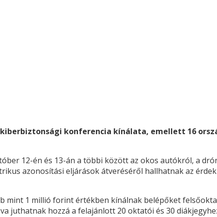
y kiberbiztonsági konferencia kínálata, emellett 16 or
tóber 12-én és 13-án a többi között az okos autókról, a dr
metrikus azonosítási eljárások átveréséről hallhatnak az ér
bb mint 1 millió forint értékben kínálnak belépőket felsőokt
juthatnak hozzá a felajánlott 20 oktatói és 30 diákjegyhe