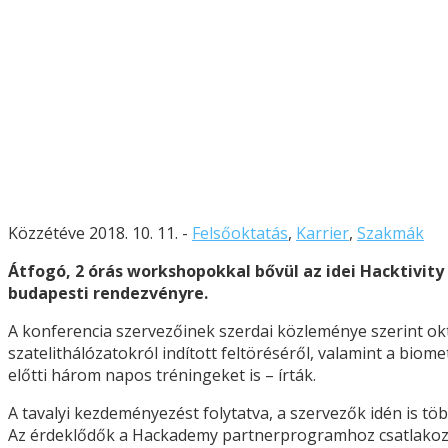
Közzétéve 2018. 10. 11. -
Felsőoktatás
,
Karrier
,
Szakmák
Átfogó, 2 órás workshopokkal bővül az idei Hacktivit
budapesti rendezvényre.
A konferencia szervezőinek szerdai közleménye szerint ok
szatelithálózatokról indított feltöréséről, valamint a bio
előtti három napos tréningeket is – írták.
A tavalyi kezdeményezést folytatva, a szervezők idén is tö
Az érdeklődők a Hackademy partnerprogramhoz csatlakozva 