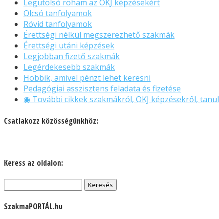
Legutolsó roham az OKJ képzésekért
Olcsó tanfolyamok
Rövid tanfolyamok
Érettségi nélkül megszerezhető szakmák
Érettségi utáni képzések
Legjobban fizető szakmák
Legérdekesebb szakmák
Hobbik, amivel pénzt lehet keresni
Pedagógiai asszisztens feladata és fizetése
◉ További cikkek szakmákról, OKJ képzésekről, tanul
Csatlakozz közösségünkhöz:
Keress az oldalon:
Keresés:
SzakmaPORTÁL.hu