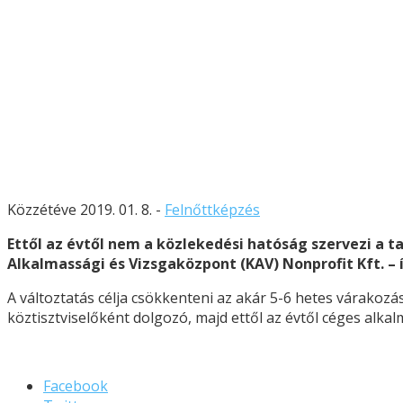
Közzétéve 2019. 01. 8. -
Felnőttképzés
Ettől az évtől nem a közlekedési hatóság szervezi a t
Alkalmassági és Vizsgaközpont (KAV) Nonprofit Kft. – í
A változtatás célja csökkenteni az akár 5-6 hetes várakozás
köztisztviselőként dolgozó, majd ettől az évtől céges alk
Facebook