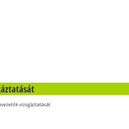
gáztatását
óvezetők vizsgáztatását