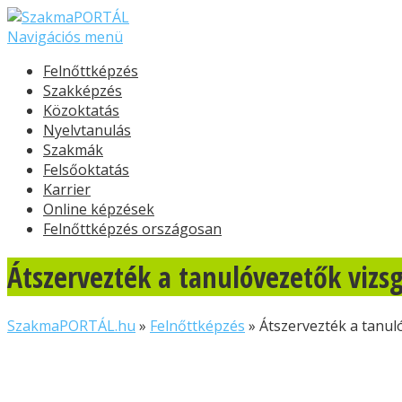
Navigációs menü
Felnőttképzés
Szakképzés
Közoktatás
Nyelvtanulás
Szakmák
Felsőoktatás
Karrier
Online képzések
Felnőttképzés országosan
Átszervezték a tanulóvezetők vizs
SzakmaPORTÁL.hu
»
Felnőttképzés
»
Átszervezték a tanul