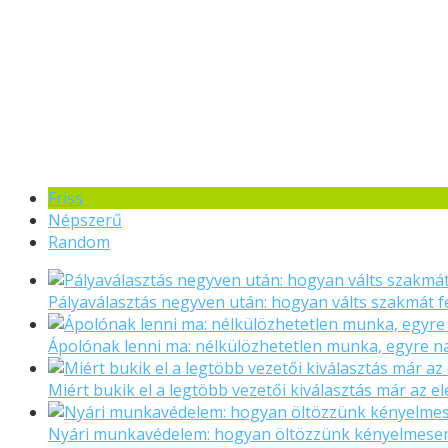
Friss
Népszerű
Random
Pályaválasztás negyven után: hogyan válts szakmát f
Ápolónak lenni ma: nélkülözhetetlen munka, egyre 
Miért bukik el a legtöbb vezetői kiválasztás már az el
Nyári munkavédelem: hogyan öltözzünk kényelmese