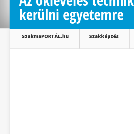
Az okleveles technik
kerülni egyetemre
SzakmaPORTÁL.hu
Szakképzés