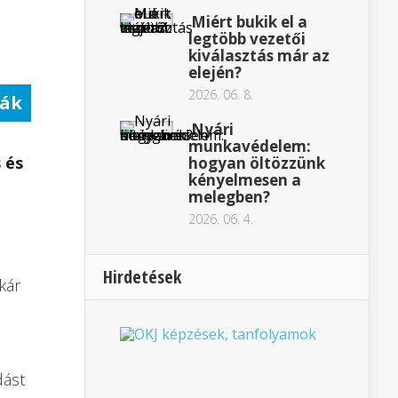
Miért bukik el a
legtöbb vezetői
kiválasztás már az
elején?
2026. 06. 8.
ák
Nyári
munkavédelem:
 és
hogyan öltözzünk
kényelmesen a
melegben?
2026. 06. 4.
Hirdetések
kár
ca.
dást