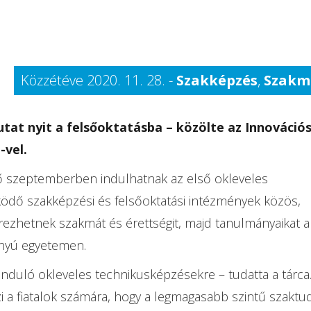
Közzétéve 2020. 11. 28. -
Szakképzés
,
Szakm
tat nyit a felsőoktatásba – közölte az Innovációs
-vel.
ő szeptemberben indulhatnak az első okleveles
ödő szakképzési és felsőoktatási intézmények közös,
rezhetnek szakmát és érettségit, majd tanulmányaikat a
rányú egyetemen.
n induló okleveles technikusképzésekre – tudatta a tár
zi a fiatalok számára, hogy a legmagasabb szintű szaktu