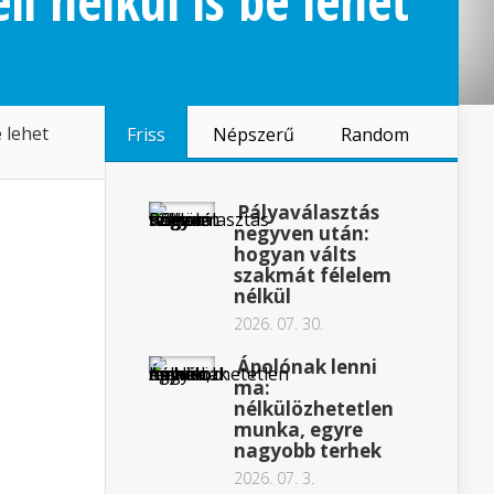
li nélkül is be lehet
e lehet
Friss
Népszerű
Random
Pályaválasztás
negyven után:
hogyan válts
szakmát félelem
nélkül
2026. 07. 30.
Ápolónak lenni
ma:
nélkülözhetetlen
munka, egyre
nagyobb terhek
2026. 07. 3.