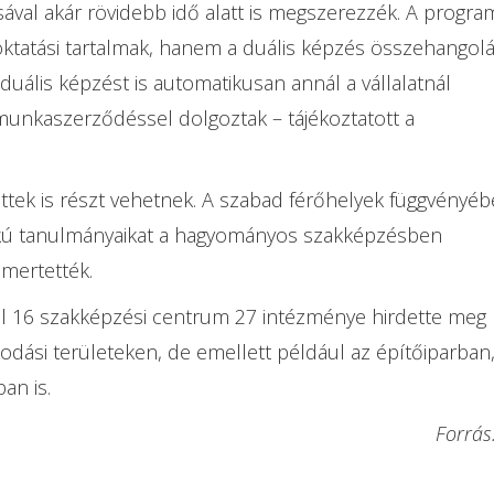
ával akár rövidebb idő alatt is megszerezzék. A progra
ktatási tartalmak, hanem a duális képzés összehangol
ú duális képzést is automatikusan annál a vállalatnál
 munkaszerződéssel dolgoztak – tájékoztatott a
ttek is részt vehetnek. A szabad férőhelyek függvényéb
fokú tanulmányaikat a hagyományos szakképzésben
mertették.
l 16 szakképzési centrum 27 intézménye hirdette meg
odási területeken, de emellett például az építőiparban,
an is.
Forrás