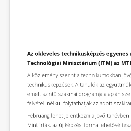
Az okleveles technikusképzés egyenes u
Technológiai Minisztérium (ITM) az MTI
A közlemény szerint a technikumokban jöv
technikusképzések. A tanulók az együttműk
emelt szintű szakmai programja alapján sze
felvételi nélkül folytathatják az adott szaki
Februárig lehet jelentkezni a jövő tanévbe
Mint írták, az új képzési forma lehetővé tes