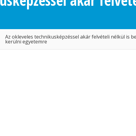
usképzéssel akár felvéte
Az okleveles technikusképzéssel akár felvételi nélkül is b
kerülni egyetemre