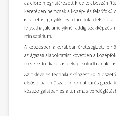
az előre meghatározott kreditek beszámítás
keretében nemcsak a közép- és felsőfokú o
is lehetőség nyílik. Így a tanulók a felsőfok
folytathatják, amelyiknél addig szakképzési
minisztérium.
A képzésben a korábban érettségizett felnő
az ágazati alapoktatást követően a közép
megkezdő diákok is bekapcsolódhatnak – is
Az okleveles technikusképzést 2021 őszétő
elsősorban műszaki, informatikai és gazdálk
közszolgálatban és a turizmus-vendéglátásb