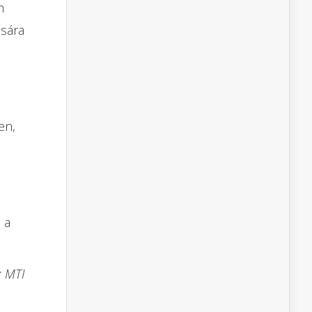
m
ására
en,
 a
: MTI