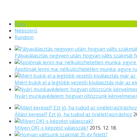
Friss
Népszerű
Random
Pályaválasztás negyven után: hogyan válts szakmát f
Ápolónak lenni ma: nélkülözhetetlen munka, egyre 
Miért bukik el a legtöbb vezetői kiválasztás már az el
Nyári munkavédelem: hogyan öltözzünk kényelmese
Állást keresel? Ezt jó, ha tudod az önéletrajzíráshoz
2
Milyen OKJ-s képzést válasszak?
2015. 12. 18.