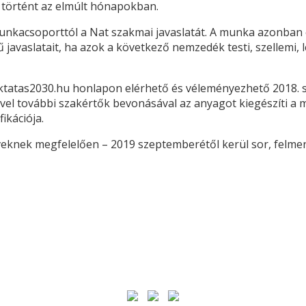
történt az elmúlt hónapokban.
nkacsoporttól a Nat szakmai javaslatát. A munka azonban e
javaslatait, ha azok a következő nemzedék testi, szellemi, le
atas2030.hu honlapon elérhető és véleményezhető 2018. sz
ével további szakértők bevonásával az anyagot kiegészíti a
ikációja.
rveknek megfelelően – 2019 szeptemberétől kerül sor, felme