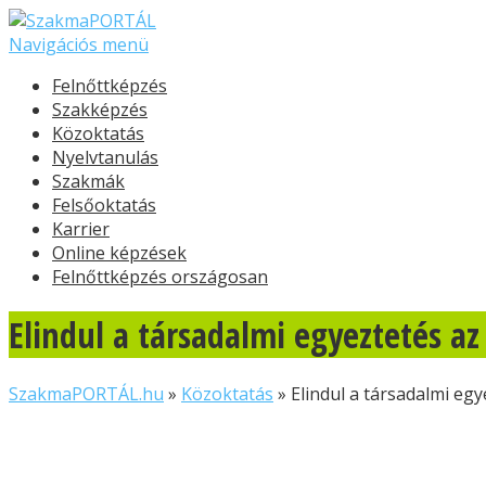
Navigációs menü
Felnőttképzés
Szakképzés
Közoktatás
Nyelvtanulás
Szakmák
Felsőoktatás
Karrier
Online képzések
Felnőttképzés országosan
Elindul a társadalmi egyeztetés a
SzakmaPORTÁL.hu
»
Közoktatás
»
Elindul a társadalmi eg