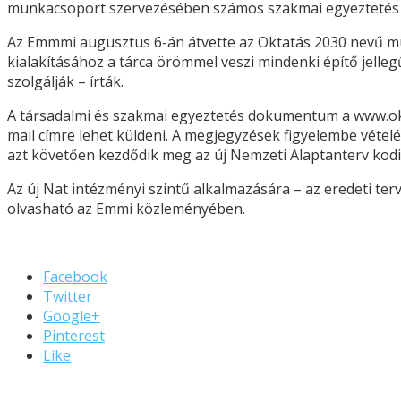
munkacsoport szervezésében számos szakmai egyeztetés 
Az Emmmi augusztus 6-án átvette az Oktatás 2030 nevű mu
kialakításához a tárca örömmel veszi mindenki építő jellegű 
szolgálják – írták.
A társadalmi és szakmai egyeztetés dokumentum a www.okt
mail címre lehet küldeni. A megjegyzések figyelembe vétel
azt követően kezdődik meg az új Nemzeti Alaptanterv kodif
Az új Nat intézményi szintű alkalmazására – az eredeti te
olvasható az Emmi közleményében.
Facebook
Twitter
Google+
Pinterest
Like