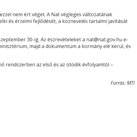
zzel nem ért véget. A Nat végleges változatának
lki és érzelmi fejlődését, a köznevelés tartalmi javítását
eptember 30-ig. Az észrevételeket a nat@nat.gov.hu e-
 minisztérium, majd a dokumentum a kormány elé kerül, és
nő rendszerben az első és az ötödik évfolyamtól –
Forrás: MTI