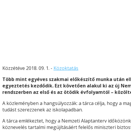
Közzétéve 2018. 09. 1. -
Közoktatás
Több mint egyéves szakmai előkészítő munka után elké
egyeztetés kezdődik. Ezt követően alakul ki az új Ne
rendszerben az első és az ötödik évfolyamtól – közöl
A közleményben a hangsúlyozzák: a tárca célja, hogy a ma
tudást szerezzenek az iskolapadban.
A tárca emlékeztet, hogy a Nemzeti Alaptanterv időközönkén
köznevelés tartalmi megújításáért felelős miniszteri bizto