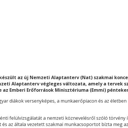
szült az új Nemzeti Alaptanterv (Nat) szakmai koncepc
mzeti Alaptanterv végleges változata, amely a tervek s
te az Emberi Erőforrások Minisztériuma (Emmi) pénteken
gyar diákok versenyképes, a munkaerőpiacon és az életben i
ti felülvizsgálatát a nemzeti köznevelésről szóló törvény ír
st és az általa vezetett szakmai munkacsoportot bízta meg a