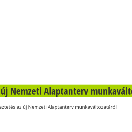
z új Nemzeti Alaptanterv munkavált
yeztetés az új Nemzeti Alaptanterv munkaváltozatáról