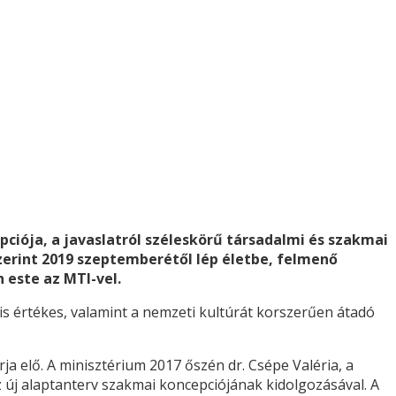
iója, a javaslatról széleskörű társadalmi és szakmai
zerint 2019 szeptemberétől lép életbe, felmenő
 este az MTI-vel.
s értékes, valamint a nemzeti kultúrát korszerűen átadó
ja elő. A minisztérium 2017 őszén dr. Csépe Valéria, a
z új alaptanterv szakmai koncepciójának kidolgozásával. A