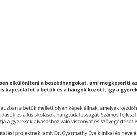
en elkülöníteni a beszédhangokat, ami megkeseríti az o
 kapcsolatot a betűk és a hangok között, így a gyerek
kalauzban a betűk mellett olyan képek állnak, amelyek kezdő
odások és a kisiskolások hangtudatosságát. Számos fejlesztő
ja a gyerekek olvasáshoz való viszonyát és szövegértését is
atási projektnek, amit Dr. Gyarmathy Éva klinikai és nevelé