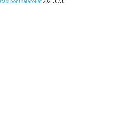
tatási ponthatárokat
2021. 07. 8.