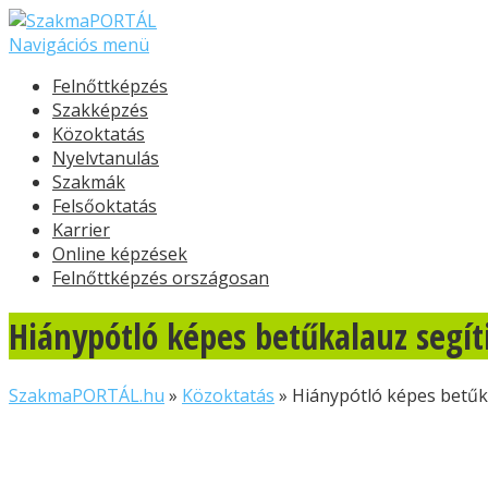
Navigációs menü
Felnőttképzés
Szakképzés
Közoktatás
Nyelvtanulás
Szakmák
Felsőoktatás
Karrier
Online képzések
Felnőttképzés országosan
Hiánypótló képes betűkalauz segíti
SzakmaPORTÁL.hu
»
Közoktatás
»
Hiánypótló képes betűkal