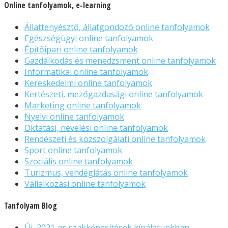
Online tanfolyamok, e-learning
Állattenyésztő, állatgondozó online tanfolyamok
Egészségügyi online tanfolyamok
Építőipari online tanfolyamok
Gazdálkodás és menedzsment online tanfolyamok
Informatikai online tanfolyamok
Kereskedelmi online tanfolyamok
Kertészeti, mezőgazdasági online tanfolyamok
Marketing online tanfolyamok
Nyelvi online tanfolyamok
Oktatási, nevelési online tanfolyamok
Rendészeti és közszolgálati online tanfolyamok
Sport online tanfolyamok
Szociális online tanfolyamok
Turizmus, vendéglátás online tanfolyamok
Vállalkozási online tanfolyamok
Tanfolyam Blog
Új, 2021-es szakképesítések kínálatunkban