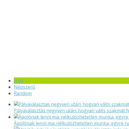
Friss
Népszerű
Random
Pályaválasztás negyven után: hogyan válts szakmát f
Ápolónak lenni ma: nélkülözhetetlen munka, egyre 