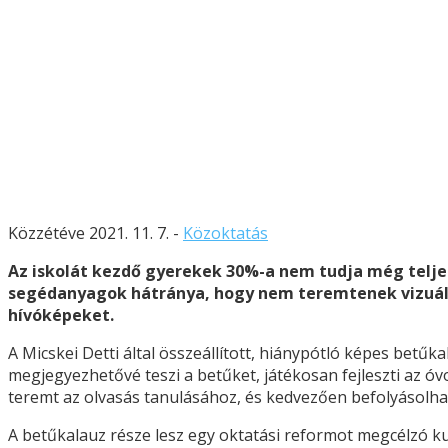
Közzétéve 2021. 11. 7. -
Közoktatás
Az iskolát kezdő gyerekek 30%-a nem tudja még teljes
segédanyagok hátránya, hogy nem teremtenek vizuális
hívóképeket.
A Micskei Detti által összeállított, hiánypótló képes betű
megjegyezhetővé teszi a betűket, játékosan fejleszti az óv
teremt az olvasás tanulásához, és kedvezően befolyásolhat
A betűkalauz része lesz egy oktatási reformot megcélzó kut