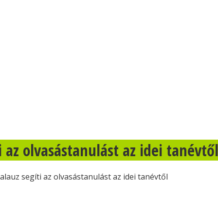
 az olvasástanulást az idei tanévtő
auz segíti az olvasástanulást az idei tanévtől