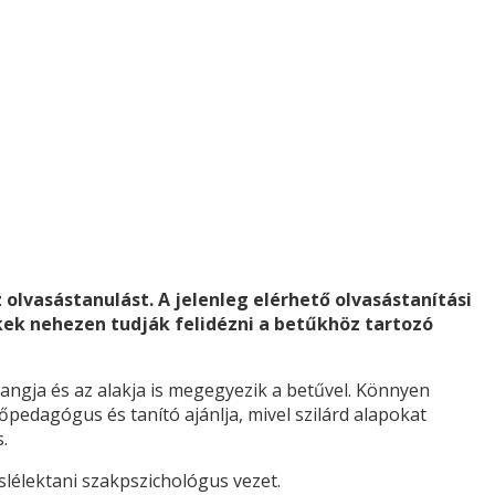
lvasástanulást. A jelenleg elérhető olvasástanítási
ek nehezen tudják felidézni a betűkhöz tartozó
hangja és az alakja is megegyezik a betűvel. Könnyen
pedagógus és tanító ajánlja, mivel szilárd alapokat
.
slélektani szakpszichológus vezet.