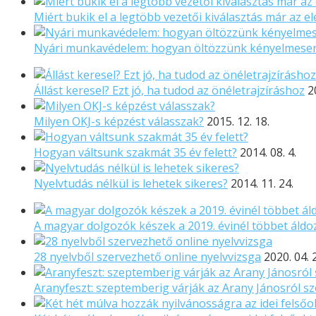
Miért bukik el a legtöbb vezetői kiválasztás már az el
Nyári munkavédelem: hogyan öltözzünk kényelmese
Állást keresel? Ezt jó, ha tudod az önéletrajzíráshoz
2
Milyen OKJ-s képzést válasszak?
2015. 12. 18.
Hogyan váltsunk szakmát 35 év felett?
2014. 08. 4.
Nyelvtudás nélkül is lehetek sikeres?
2014. 11. 24.
A magyar dolgozók készek a 2019. évinél többet áld
28 nyelvből szervezhető online nyelvvizsga
2020. 04. 
Aranyfeszt: szeptemberig várják az Arany Jánosról sz