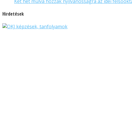
Két hét múlva hozzák nyilvánosságra az idei felsőok
Hirdetések