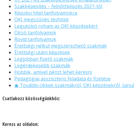
Szakképesítés – felnőttképzés 2021-től
Képzési hitel tanfolyamokra
OKJ megszűnés tévhitek
Legutolsó roham az OKJ képzésekért
Olcsó tanfolyamok
Rövid tanfolyamok
Érettségi nélkül megszerezhető szakmák
Érettségi utáni képzések
Legjobban fizető szakmák
Legérdekesebb szakmák
Hobbik, amivel pénzt lehet keresni
Pedagógiai asszisztens feladata és fizetése
◉ További cikkek szakmákról, OKJ képzésekről, tanul
Csatlakozz közösségünkhöz:
Keress az oldalon: