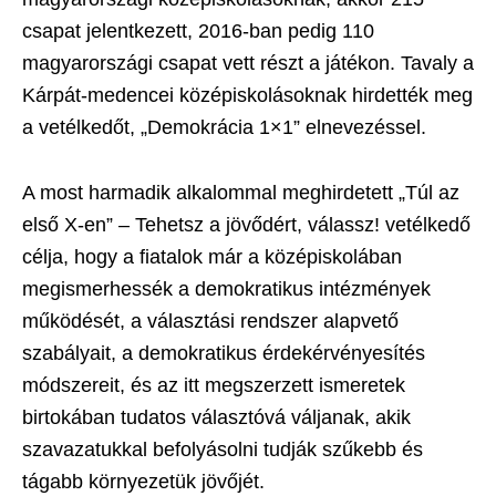
csapat jelentkezett, 2016-ban pedig 110
magyarországi csapat vett részt a játékon. Tavaly a
Kárpát-medencei középiskolásoknak hirdették meg
a vetélkedőt, „Demokrácia 1×1” elnevezéssel.
A most harmadik alkalommal meghirdetett „Túl az
első X-en” – Tehetsz a jövődért, válassz! vetélkedő
célja, hogy a fiatalok már a középiskolában
megismerhessék a demokratikus intézmények
működését, a választási rendszer alapvető
szabályait, a demokratikus érdekérvényesítés
módszereit, és az itt megszerzett ismeretek
birtokában tudatos választóvá váljanak, akik
szavazatukkal befolyásolni tudják szűkebb és
tágabb környezetük jövőjét.