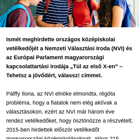
Ismét meghirdette országos középiskolai
vetélkedőjét a Nemzeti Választási Iroda (NVI) és
az Európai Parlament magyarországi
kapcsolattartási irodája „Túl az első X-en” –
Tehetsz a jövődért, válassz! címmel.
Pálffy Ilona, az NVI elnöke elmondta, régóta
probléma, hogy a fiatalok nem elég aktívak a
választásokon, ezért az NVI már három éve
rendez vetélkedőket, hogy ösztönözze a részvételt;
2015-ben hirdettek először vetélkedőt
magyarországi középiskolásoknak, akkor 215