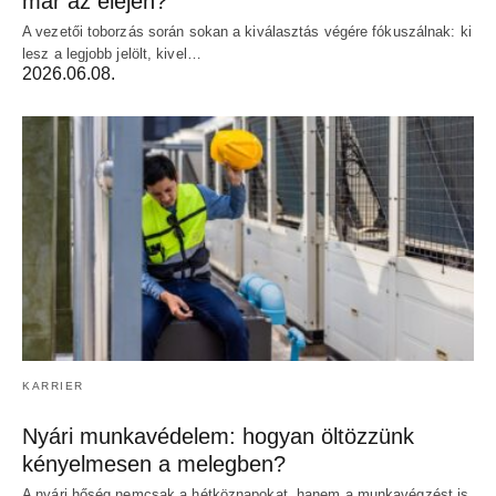
már az elején?
A vezetői toborzás során sokan a kiválasztás végére fókuszálnak: ki
lesz a legjobb jelölt, kivel…
2026.06.08.
KARRIER
Nyári munkavédelem: hogyan öltözzünk
kényelmesen a melegben?
A nyári hőség nemcsak a hétköznapokat, hanem a munkavégzést is