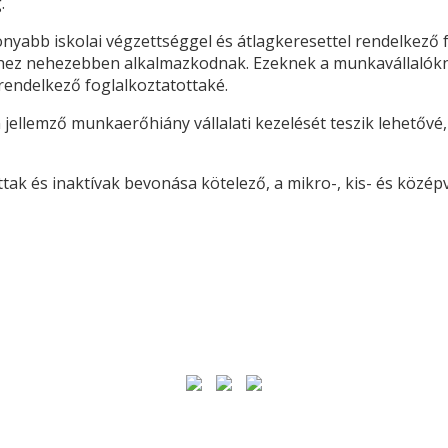
.
sonyabb iskolai végzettséggel és átlagkeresettel rendelkező
ekhez nehezebben alkalmazkodnak. Ezeknek a munkavállalókn
rendelkező foglalkoztatottaké.
lemző munkaerőhiány vállalati kezelését teszik lehetővé, a
ttak és inaktívak bevonása kötelező, a mikro-, kis- és közé