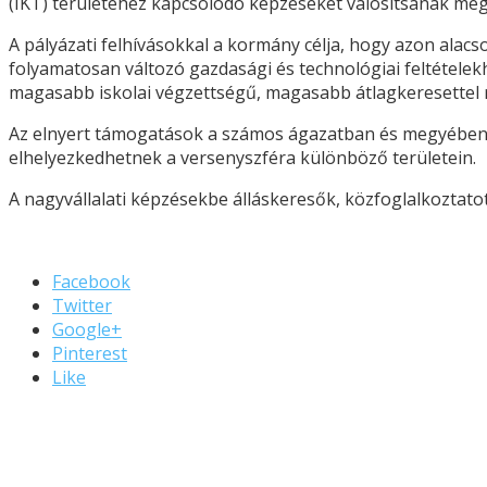
(IKT) területéhez kapcsolódó képzéseket valósítsanak meg
A pályázati felhívásokkal a kormány célja, hogy azon alac
folyamatosan változó gazdasági és technológiai feltétel
magasabb iskolai végzettségű, magasabb átlagkeresettel 
Az elnyert támogatások a számos ágazatban és megyében jel
elhelyezkedhetnek a versenyszféra különböző területein.
A nagyvállalati képzésekbe álláskeresők, közfoglalkoztato
Facebook
Twitter
Google+
Pinterest
Like