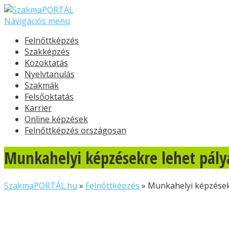
Navigációs menü
Felnőttképzés
Szakképzés
Közoktatás
Nyelvtanulás
Szakmák
Felsőoktatás
Karrier
Online képzések
Felnőttképzés országosan
Munkahelyi képzésekre lehet pály
SzakmaPORTÁL.hu
»
Felnőttképzés
»
Munkahelyi képzések