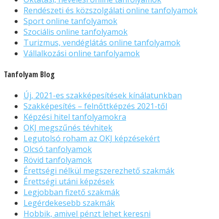
Rendészeti és közszolgálati online tanfolyamok
Sport online tanfolyamok
Szociális online tanfolyamok
Turizmus, vendéglátás online tanfolyamok
Vállalkozási online tanfolyamok
Tanfolyam Blog
Új, 2021-es szakképesítések kínálatunkban
Szakképesítés – felnőttképzés 2021-től
Képzési hitel tanfolyamokra
OKJ megszűnés tévhitek
Legutolsó roham az OKJ képzésekért
Olcsó tanfolyamok
Rövid tanfolyamok
Érettségi nélkül megszerezhető szakmák
Érettségi utáni képzések
Legjobban fizető szakmák
Legérdekesebb szakmák
Hobbik, amivel pénzt lehet keresni