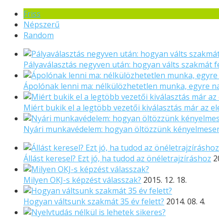
Friss
Népszerű
Random
Pályaválasztás negyven után: hogyan válts szakmát f
Ápolónak lenni ma: nélkülözhetetlen munka, egyre 
Miért bukik el a legtöbb vezetői kiválasztás már az el
Nyári munkavédelem: hogyan öltözzünk kényelmese
Állást keresel? Ezt jó, ha tudod az önéletrajzíráshoz
2
Milyen OKJ-s képzést válasszak?
2015. 12. 18.
Hogyan váltsunk szakmát 35 év felett?
2014. 08. 4.