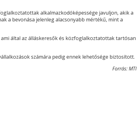
 foglalkoztatottak alkalmazkodóképessége javuljon, akik a
ak a bevonása jelenleg alacsonyabb mértékű, mint a
mi által az álláskeresők és közfoglalkoztatottak tartósan
pvállalkozások számára pedig ennek lehetősége biztosított.
Forrás: MTI