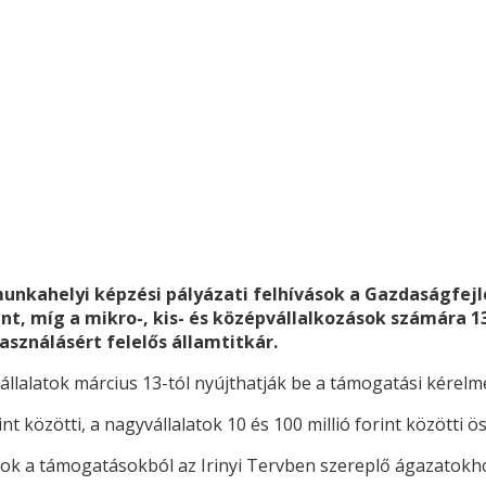
munkahelyi képzési pályázati felhívások a Gazdaságfej
int, míg a mikro-, kis- és középvállalkozások számára 1
asználásért felelős államtitkár.
vállalatok március 13-tól nyújthatják be a támogatási kérelm
rint közötti, a nagyvállalatok 10 és 100 millió forint között
ások a támogatásokból az Irinyi Tervben szereplő ágazatokho