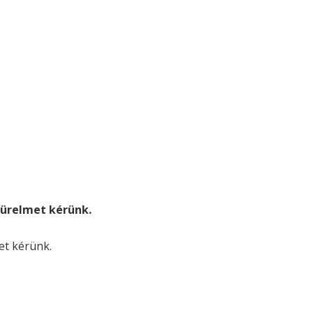
. türelmet kérünk.
met kérünk.