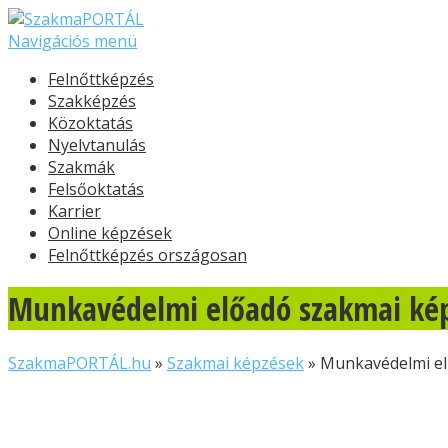
Navigációs menü
Felnőttképzés
Szakképzés
Közoktatás
Nyelvtanulás
Szakmák
Felsőoktatás
Karrier
Online képzések
Felnőttképzés országosan
Munkavédelmi előadó szakmai kép
SzakmaPORTÁL.hu
»
Szakmai képzések
»
Munkavédelmi el