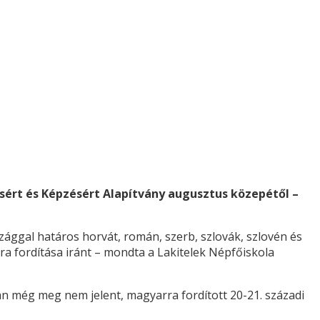
sért és Képzésért Alapítvány augusztus közepétől –
szággal határos horvát, román, szerb, szlovák, szlovén és
a fordítása iránt – mondta a Lakitelek Népfőiskola
an még meg nem jelent, magyarra fordított 20-21. századi