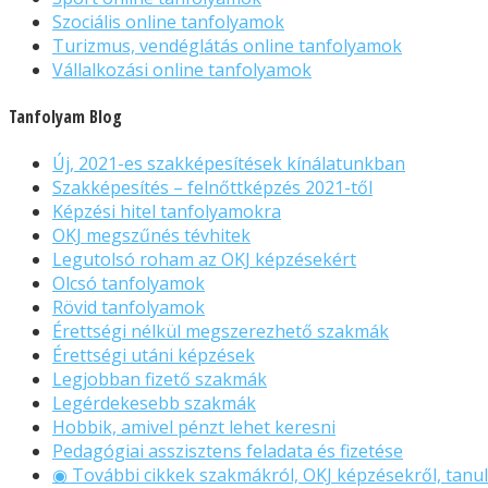
Szociális online tanfolyamok
Turizmus, vendéglátás online tanfolyamok
Vállalkozási online tanfolyamok
Tanfolyam Blog
Új, 2021-es szakképesítések kínálatunkban
Szakképesítés – felnőttképzés 2021-től
Képzési hitel tanfolyamokra
OKJ megszűnés tévhitek
Legutolsó roham az OKJ képzésekért
Olcsó tanfolyamok
Rövid tanfolyamok
Érettségi nélkül megszerezhető szakmák
Érettségi utáni képzések
Legjobban fizető szakmák
Legérdekesebb szakmák
Hobbik, amivel pénzt lehet keresni
Pedagógiai asszisztens feladata és fizetése
◉ További cikkek szakmákról, OKJ képzésekről, tanul