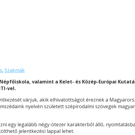
s
,
Szakmák
Népfőiskola, valamint a Kelet- és Közép-Európai Kutatá
TI-vel.
elentkezését várjuk, akik elhivatottságot éreznek a Magyaror
omszédaink nyelvén született szépirodalmi szövegek magyarr
ezni egy legalább négy-ötezer karakterből álló, nyomtatásb
ölthető jelentkezési lappal lehet.