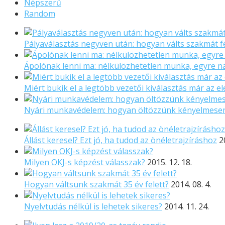
Népszerű
Random
Pályaválasztás negyven után: hogyan válts szakmát f
Ápolónak lenni ma: nélkülözhetetlen munka, egyre 
Miért bukik el a legtöbb vezetői kiválasztás már az el
Nyári munkavédelem: hogyan öltözzünk kényelmese
Állást keresel? Ezt jó, ha tudod az önéletrajzíráshoz
2
Milyen OKJ-s képzést válasszak?
2015. 12. 18.
Hogyan váltsunk szakmát 35 év felett?
2014. 08. 4.
Nyelvtudás nélkül is lehetek sikeres?
2014. 11. 24.