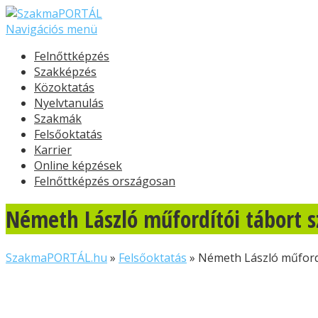
Navigációs menü
Felnőttképzés
Szakképzés
Közoktatás
Nyelvtanulás
Szakmák
Felsőoktatás
Karrier
Online képzések
Felnőttképzés országosan
Németh László műfordítói tábort s
SzakmaPORTÁL.hu
»
Felsőoktatás
»
Németh László műfordí