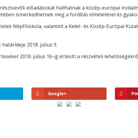
a résztvevők előadásokat hallhatnak a közép-európai irodal
tében ismerkedhetnek meg a fordítás elméletével és gyakor
elek Népfőiskola, valamint a Kelet- és Közép-Európai Kutatá
atárideje 2018. július 9.
teseket 2018. július 16-ig értesíti a részvételi lehetőségekr
Google+
Pi