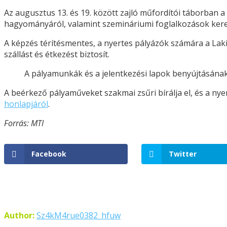
Az augusztus 13. és 19. között zajló műfordítói táborban 
hagyományáról, valamint szemináriumi foglalkozások kere
A képzés térítésmentes, a nyertes pályázók számára a Lakit
szállást és étkezést biztosít.
A pályamunkák és a jelentkezési lapok benyújtásának h
A beérkező pályaműveket szakmai zsűri bírálja el, és a nyer
honlapjáról
.
Forrás: MTI
Facebook
Twitter
Author:
Sz4kM4rue0382_hfuw