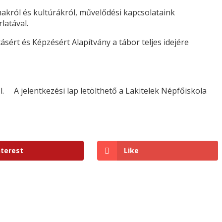
makról és kultúrákról, művelődési kapcsolataink
latával.
sért és Képzésért Alapítvány a tábor teljes idejére
ől. A jelentkezési lap letölthető a Lakitelek Népfőiskola
nterest
Like