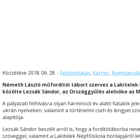
Közzétéve 2018. 06. 28. -
Felsőoktatás
,
Karrier
,
Nyelvtanulá
Németh László műfordítói tábort szervez a Lakitelek 
közölte Lezsák Sándor, az Országgyűlés alelnöke az M
A pályázati felhívásra olyan harmincöt év alatti fiatalok j
ukrán nyelveken, valamint a történelmi cseh és lengyel sz
alapítója.
Lezsák Sándor beszélt arról is, hogy a fordítótáborba nev
szöveggel, valamint a Lakitelek Népfőiskola honlapjáról let