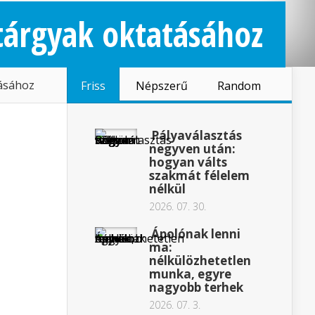
tárgyak oktatásához
tásához
Friss
Népszerű
Random
Pályaválasztás
negyven után:
hogyan válts
szakmát félelem
nélkül
2026. 07. 30.
Ápolónak lenni
ma:
nélkülözhetetlen
munka, egyre
nagyobb terhek
2026. 07. 3.