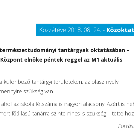
Közzétéve 2018. 08. 24. -
Közokta
természettudományi tantárgyak oktatásában –
 Központ elnöke péntek reggel az M1 aktuális
 különböző tantárgyi területeken, az olasz nyelv
mennyire szükség van.
hol az iskola létszáma is nagyon alacsony. Azért is ne
ert főállású tanárra szinte nincs is szükség – tette hoz
Forrás