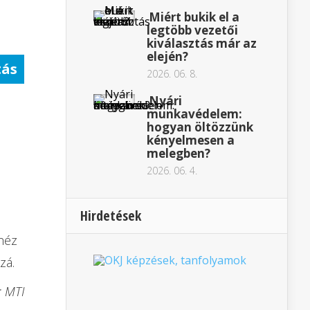
Miért bukik el a
legtöbb vezetői
kiválasztás már az
elején?
tás
2026. 06. 8.
Nyári
munkavédelem:
hogyan öltözzünk
kényelmesen a
melegben?
2026. 06. 4.
Hirdetések
héz
zá.
: MTI