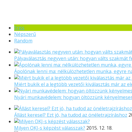
Friss
Népszerű
Random
Pályaválasztás negyven után: hogyan válts szakmát f
Ápolónak lenni ma: nélkülözhetetlen munka, egyre 
Miért bukik el a legtöbb vezetői kiválasztás már az el
Nyári munkavédelem: hogyan öltözzünk kényelmese
Állást keresel? Ezt jó, ha tudod az önéletrajzíráshoz
2
Milyen OKJ-s képzést válasszak?
2015. 12. 18.