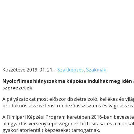
Közzétéve 2019. 01. 21. -
Szakképzés
,
Szakmák
Nyolc filmes hiányszakma képzése indulhat meg idén
szervezetek.
A pályázatokat most először díszletrajzoló, kellékes és vi
produkciós asszisztens, rendezőasszisztens és vágóasszisz
A Filmipari Képzési Program keretében 2016-ban bevezetet
filmgyártás versenyképességének biztosítása, és a munkahe
gyakorlatorientált képzéseket támogatnak.