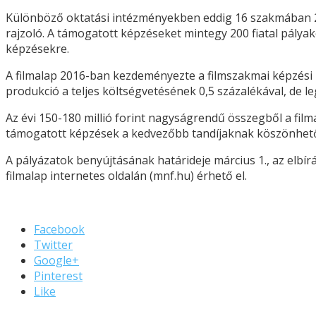
Különböző oktatási intézményekben eddig 16 szakmában 21
rajzoló. A támogatott képzéseket mintegy 200 fiatal pálya
képzésekre.
A filmalap 2016-ban kezdeményezte a filmszakmai képzési 
produkció a teljes költségvetésének 0,5 százalékával, de l
Az évi 150-180 millió forint nagyságrendű összegből a filma
támogatott képzések a kedvezőbb tandíjaknak köszönhető
A pályázatok benyújtásának határideje március 1., az elbír
filmalap internetes oldalán (mnf.hu) érhető el.
Facebook
Twitter
Google+
Pinterest
Like