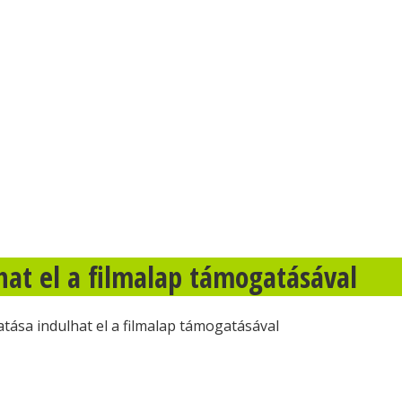
at el a filmalap támogatásával
tása indulhat el a filmalap támogatásával