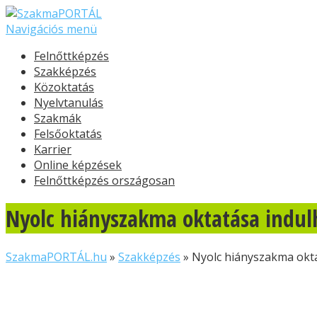
Navigációs menü
Felnőttképzés
Szakképzés
Közoktatás
Nyelvtanulás
Szakmák
Felsőoktatás
Karrier
Online képzések
Felnőttképzés országosan
Nyolc hiányszakma oktatása indulh
SzakmaPORTÁL.hu
»
Szakképzés
»
Nyolc hiányszakma okta