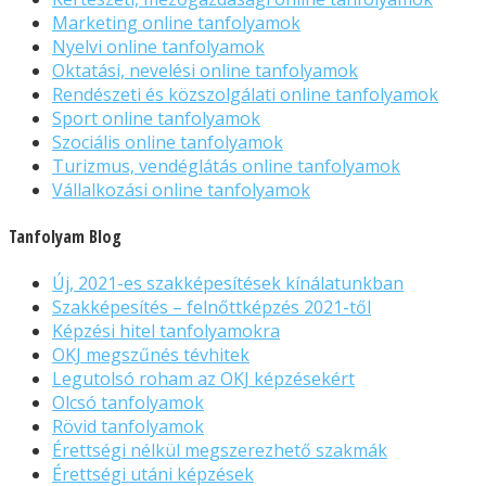
Marketing online tanfolyamok
Nyelvi online tanfolyamok
Oktatási, nevelési online tanfolyamok
Rendészeti és közszolgálati online tanfolyamok
Sport online tanfolyamok
Szociális online tanfolyamok
Turizmus, vendéglátás online tanfolyamok
Vállalkozási online tanfolyamok
Tanfolyam Blog
Új, 2021-es szakképesítések kínálatunkban
Szakképesítés – felnőttképzés 2021-től
Képzési hitel tanfolyamokra
OKJ megszűnés tévhitek
Legutolsó roham az OKJ képzésekért
Olcsó tanfolyamok
Rövid tanfolyamok
Érettségi nélkül megszerezhető szakmák
Érettségi utáni képzések