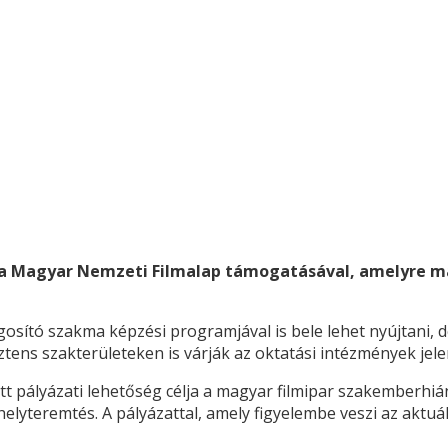
 a Magyar Nemzeti Filmalap támogatásával, amelyre má
lágosító szakma képzési programjával is bele lehet nyújtani,
tens szakterületeken is várják az oktatási intézmények jel
t pályázati lehetőség célja a magyar filmipar szakemberhiá
lyteremtés. A pályázattal, amely figyelembe veszi az aktuáli