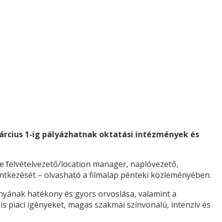
rcius 1-ig pályázhatnak oktatási intézmények és
 de felvételvezető/location manager, naplóvezető,
entkezését – olvasható a filmalap pénteki közleményében.
nyának hatékony és gyors orvoslása, valamint a
s piaci igényeket, magas szakmai színvonalú, intenzív és