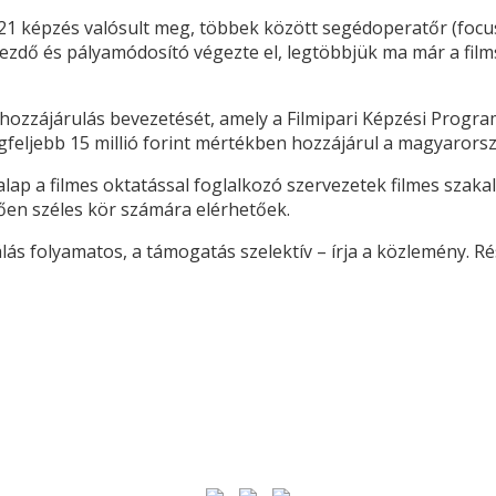
 képzés valósult meg, többek között segédoperatőr (focus 
kezdő és pályamódosító végezte el, legtöbbjük ma már a film
hozzájárulás bevezetését, amely a Filmipari Képzési Progra
egfeljebb 15 millió forint mértékben hozzájárul a magyarorsz
lap a filmes oktatással foglalkozó szervezetek filmes szakal
en széles kör számára elérhetőek.
álás folyamatos, a támogatás szelektív – írja a közlemény. R