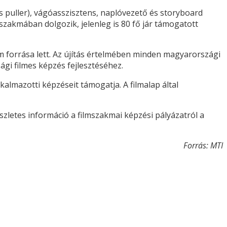
puller), vágóasszisztens, naplóvezető és storyboard
szakmában dolgozik, jelenleg is 80 fő jár támogatott
m forrása lett. Az újítás értelmében minden magyarországi
ági filmes képzés fejlesztéséhez.
kalmazotti képzéseit támogatja. A filmalap által
észletes információ a filmszakmai képzési pályázatról a
Forrás: MTI