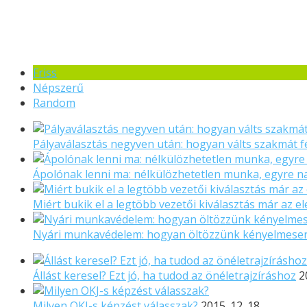
Friss
Népszerű
Random
Pályaválasztás negyven után: hogyan válts szakmát f
Ápolónak lenni ma: nélkülözhetetlen munka, egyre 
Miért bukik el a legtöbb vezetői kiválasztás már az el
Nyári munkavédelem: hogyan öltözzünk kényelmese
Állást keresel? Ezt jó, ha tudod az önéletrajzíráshoz
2
Milyen OKJ-s képzést válasszak?
2015. 12. 18.