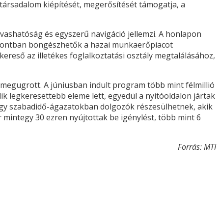
 társadalom kiépítését, megerősítését támogatja, a
lvashatóság és egyszerű navigáció jellemzi. A honlapon
üpontban böngészhetők a hazai munkaerőpiacot
kereső az illetékes foglalkoztatási osztály megtalálásához,
gugrott. A júniusban indult program több mint félmillió
dik legkeresettebb eleme lett, egyedül a nyitóoldalon jártak
agy szabadidő-ágazatokban dolgozók részesülhetnek, akik
 mintegy 30 ezren nyújtottak be igénylést, több mint 6
Forrás: MTI