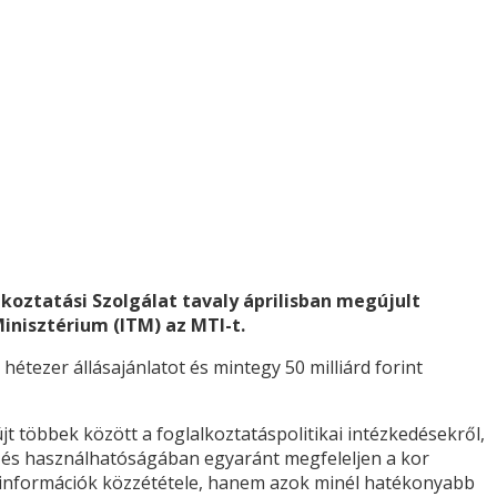
koztatási Szolgálat tavaly áprilisban megújult
inisztérium (ITM) az MTI-t.
étezer állásajánlatot és mintegy 50 milliárd forint
jt többek között a foglalkoztatáspolitikai intézkedésekről,
en és használhatóságában egyaránt megfeleljen a kor
z információk közzététele, hanem azok minél hatékonyabb