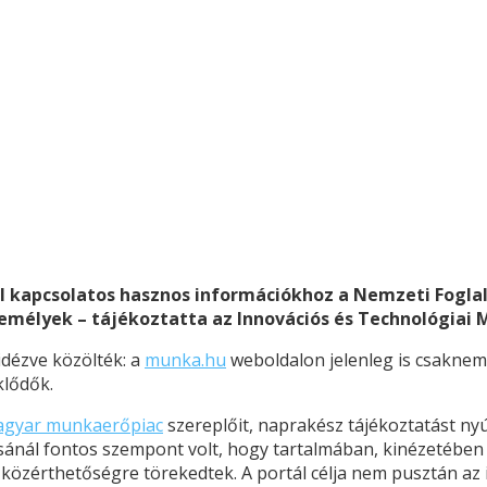
l kapcsolatos hasznos információkhoz a Nemzeti Foglal
emélyek – tájékoztatta az Innovációs és Technológiai M
idézve közölték: a
munka.hu
weboldalon jelenleg is csaknem h
klődők.
gyar munkaerőpiac
szereplőit, naprakész tájékoztatást nyú
ításánál fontos szempont volt, hogy tartalmában, kinézetéb
s közérthetőségre törekedtek. A portál célja nem pusztán a