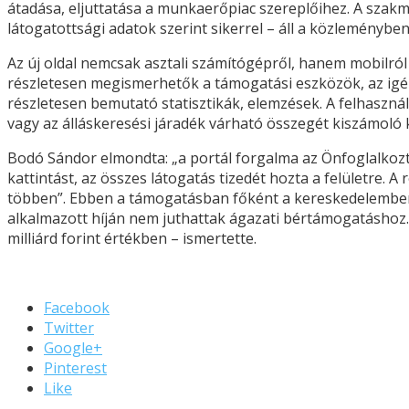
átadása, eljuttatása a munkaerőpiac szereplőihez. A szakm
látogatottsági adatok szerint sikerrel – áll a közleményben
Az új oldal nemcsak asztali számítógépről, hanem mobilról
részletesen megismerhetők a támogatási eszközök, az ig
részletesen bemutató statisztikák, elemzések. A felhasznál
vagy az álláskeresési járadék várható összegét kiszámoló k
Bodó Sándor elmondta: „a portál forgalma az Önfoglalkoz
kattintást, az összes látogatás tizedét hozta a felületre. A
többen”. Ebben a támogatásban főként a kereskedelemben
alkalmazott híján nem juthattak ágazati bértámogatáshoz. 
milliárd forint értékben – ismertette.
Facebook
Twitter
Google+
Pinterest
Like