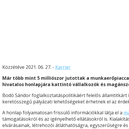
Közzétéve 2021. 06. 27. -
Karrier
Már több mint 5 milliószor jutottak a munkaerőpiacca
hivatalos honlapjára kattintó vállalkozók és magánsz
Bodó Sándor foglalkoztatáspolitikáért felelős államtitkárt 
keretösszegű pályázati lehetőségeket érhetnek el az érde
A honlap folyamatosan frissülő információkkal látja el a
ma
támogatásokról és az igényelhető ellátásokról is. Kialak
elvárásainak, létrehozói átláthatóságra, egyszerűségre é