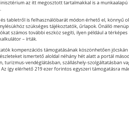
inisztérium az itt megosztott tartalmakkal is a munkaalapú
.
 és tabletről is felhasználóbarát módon érhető el, könnyű o
énylésükhöz szükséges tájékoztatók, űrlapok. Önálló men
ókat számos további eszköz segíti, ilyen például a térképes 
alkulátor – írták.
tatók kompenzációs támogatásának köszönhetően jócskán me
 részleteket ismertető aloldal néhány hét alatt a portál máso
, turizmus-vendéglátásban, szálláshely-szolgáltatásban v
Az így elérhető 219 ezer forintos egyszeri támogatásra már