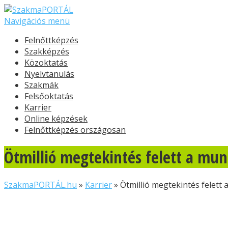
Navigációs menü
Felnőttképzés
Szakképzés
Közoktatás
Nyelvtanulás
Szakmák
Felsőoktatás
Karrier
Online képzések
Felnőttképzés országosan
Ötmillió megtekintés felett a mun
SzakmaPORTÁL.hu
»
Karrier
»
Ötmillió megtekintés felett 