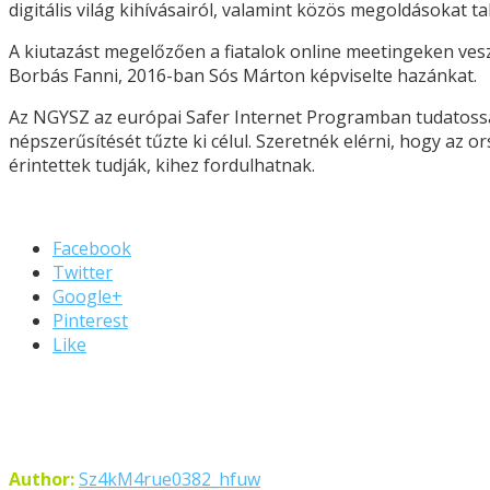
digitális világ kihívásairól, valamint közös megoldásokat 
A kiutazást megelőzően a fiatalok online meetingeken vesz
Borbás Fanni, 2016-ban Sós Márton képviselte hazánkat.
Az NGYSZ az európai Safer Internet Programban tudatossá
népszerűsítését tűzte ki célul. Szeretnék elérni, hogy a
érintettek tudják, kihez fordulhatnak.
Facebook
Twitter
Google+
Pinterest
Like
Author:
Sz4kM4rue0382_hfuw