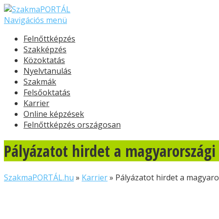
Navigációs menü
Felnőttképzés
Szakképzés
Közoktatás
Nyelvtanulás
Szakmák
Felsőoktatás
Karrier
Online képzések
Felnőttképzés országosan
Pályázatot hirdet a magyarországi
SzakmaPORTÁL.hu
»
Karrier
»
Pályázatot hirdet a magyaro