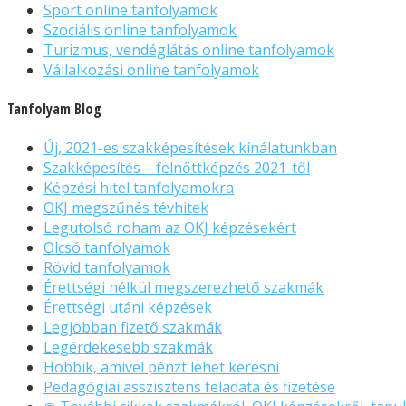
Sport online tanfolyamok
Szociális online tanfolyamok
Turizmus, vendéglátás online tanfolyamok
Vállalkozási online tanfolyamok
Tanfolyam Blog
Új, 2021-es szakképesítések kínálatunkban
Szakképesítés – felnőttképzés 2021-től
Képzési hitel tanfolyamokra
OKJ megszűnés tévhitek
Legutolsó roham az OKJ képzésekért
Olcsó tanfolyamok
Rövid tanfolyamok
Érettségi nélkül megszerezhető szakmák
Érettségi utáni képzések
Legjobban fizető szakmák
Legérdekesebb szakmák
Hobbik, amivel pénzt lehet keresni
Pedagógiai asszisztens feladata és fizetése