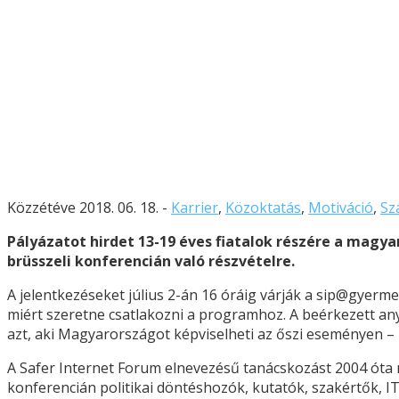
Közzétéve 2018. 06. 18. -
Karrier
,
Közoktatás
,
Motiváció
,
Sz
Pályázatot hirdet 13-19 éves fiatalok részére a magya
brüsszeli konferencián való részvételre.
A jelentkezéseket július 2-án 16 óráig várják a sip@gyerme
miért szeretne csatlakozni a programhoz. A beérkezett a
azt, aki Magyarországot képviselheti az őszi eseményen – 
A Safer Internet Forum elnevezésű tanácskozást 2004 óta
konferencián politikai döntéshozók, kutatók, szakértők, IT