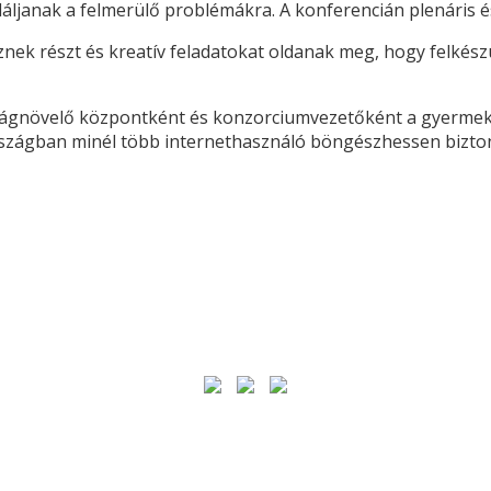
találjanak a felmerülő problémákra. A konferencián plenáris 
nek részt és kreatív feladatokat oldanak meg, hogy felkész
gnövelő központként és konzorciumvezetőként a gyermekek
z országban minél több internethasználó böngészhessen biz