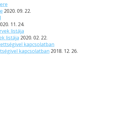
re
2020. 09. 22.
020. 11. 24.
k listája
2020. 02. 22.
ttségivel kapcsolatban
2018. 12. 26.