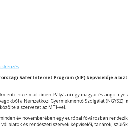
akképzés
rországi Safer Internet Program (SIP) képviselője a bi
kmento.hu e-mail címen. Pályázni egy magyar és angol nyelvű 
nyagokból a Nemzetközi Gyermekmentő Szolgálat (NGYSZ), mi
közölte a szervezet az MTI-vel.
 minden év novemberében egy európai fővárosban rendezik, 
 vállalatok és rendészeti szervek képviselői, tanárok, szül