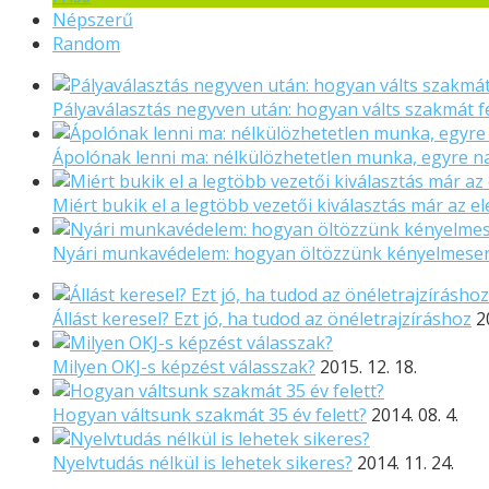
Népszerű
Random
Pályaválasztás negyven után: hogyan válts szakmát f
Ápolónak lenni ma: nélkülözhetetlen munka, egyre 
Miért bukik el a legtöbb vezetői kiválasztás már az el
Nyári munkavédelem: hogyan öltözzünk kényelmese
Állást keresel? Ezt jó, ha tudod az önéletrajzíráshoz
2
Milyen OKJ-s képzést válasszak?
2015. 12. 18.
Hogyan váltsunk szakmát 35 év felett?
2014. 08. 4.
Nyelvtudás nélkül is lehetek sikeres?
2014. 11. 24.