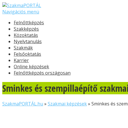
Navigációs menü
Felnőttképzés
Szakképzés
Közoktatás
Nyelvtanulás
Szakmák
Felsőoktatás
Karrier
Online képzések
Felnőttképzés országosan
Sminkes és szempillaépítő szakma
SzakmaPORTÁL.hu
»
Szakmai képzések
»
Sminkes és szem