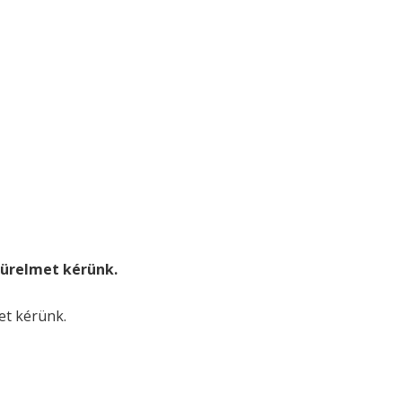
. türelmet kérünk.
met kérünk.