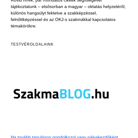
Rövid hírek, pár mondatos cikkek segítségével
tájékoztatunk – elsősorban a magyar – oktatás helyzetéről,
különös hangsúlyt fektetve a szakképzéssel,
felnőttképzéssel és az OKJ-s szakmákkal kapcsolatos
témakörökre.
TESTVÉROLDALAINK
Ha tovább tanuláson gondolkozol vagy pályakezdőként