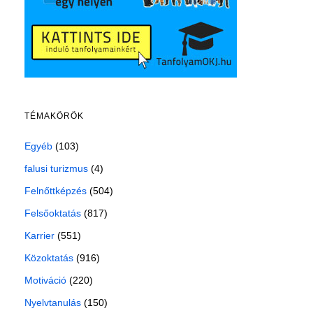
TÉMAKÖRÖK
Egyéb
(103)
falusi turizmus
(4)
Felnőttképzés
(504)
Felsőoktatás
(817)
Karrier
(551)
Közoktatás
(916)
Motiváció
(220)
Nyelvtanulás
(150)