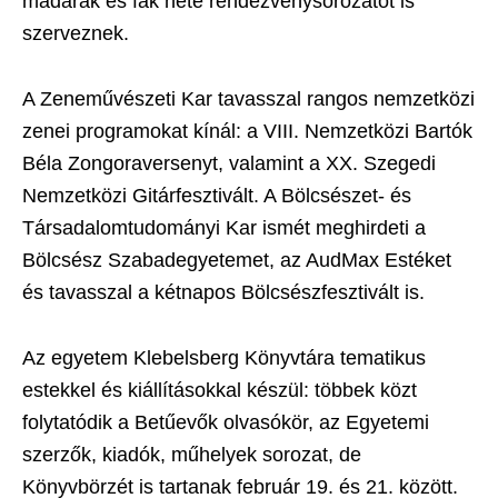
madarak és fák hete rendezvénysorozatot is
szerveznek.
A Zeneművészeti Kar tavasszal rangos nemzetközi
zenei programokat kínál: a VIII. Nemzetközi Bartók
Béla Zongoraversenyt, valamint a XX. Szegedi
Nemzetközi Gitárfesztivált. A Bölcsészet- és
Társadalomtudományi Kar ismét meghirdeti a
Bölcsész Szabadegyetemet, az AudMax Estéket
és tavasszal a kétnapos Bölcsészfesztivált is.
Az egyetem Klebelsberg Könyvtára tematikus
estekkel és kiállításokkal készül: többek közt
folytatódik a Betűevők olvasókör, az Egyetemi
szerzők, kiadók, műhelyek sorozat, de
Könyvbörzét is tartanak február 19. és 21. között.