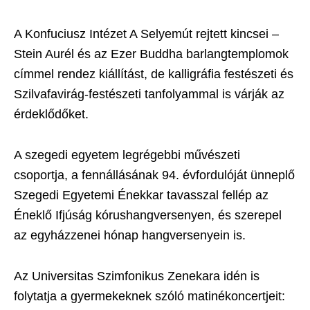
A Konfuciusz Intézet A Selyemút rejtett kincsei –
Stein Aurél és az Ezer Buddha barlangtemplomok
címmel rendez kiállítást, de kalligráfia festészeti és
Szilvafavirág-festészeti tanfolyammal is várják az
érdeklődőket.
A szegedi egyetem legrégebbi művészeti
csoportja, a fennállásának 94. évfordulóját ünneplő
Szegedi Egyetemi Énekkar tavasszal fellép az
Éneklő Ifjúság kórushangversenyen, és szerepel
az egyházzenei hónap hangversenyein is.
Az Universitas Szimfonikus Zenekara idén is
folytatja a gyermekeknek szóló matinékoncertjeit: