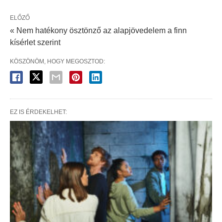
ELŐZŐ
« Nem hatékony ösztönző az alapjövedelem a finn
kísérlet szerint
KÖSZÖNÖM, HOGY MEGOSZTOD:
EZ IS ÉRDEKELHET: