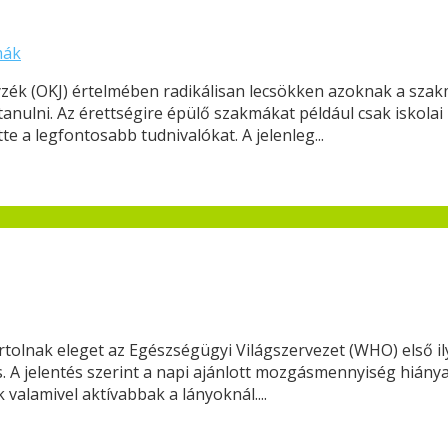
mák
yzék (OKJ) értelmében radikálisan lecsökken azoknak a sza
tanulni. Az érettségire épülő szakmákat például csak iskola
a legfontosabb tudnivalókat. A jelenleg...
tolnak eleget az Egészségügyi Világszervezet (WHO) első ily
s. A jelentés szerint a napi ajánlott mozgásmennyiség hián
 valamivel aktívabbak a lányoknál....