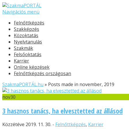
Navigációs menü
Felnőttképzés
Szakképzés
Közoktatás
Nyelvtanulás
Szakmák
Felsőoktatás
Karrier
Online képzések
Felnőttképzés országosan
SzakmaPORTÁL.hu
»
Posts made in november, 2019
nov
30
3 hasznos tanács, ha elvesztetted az állásod
Közzétéve 2019. 11. 30. -
Felnőttképzés
,
Karrier