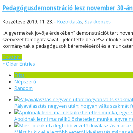
Pedagógusdemonstráció lesz november 30-án
Közzétéve 2019. 11. 23. -
Közoktatás
,
Szakképzés
„A gyermekek jövője érdekében” demonstrációt tart novem
szervezet támogatásával – jelentette be a PSZ elnöke pén
kormánynak a pedagógusok béremeléséről és a munkaterhek
Tovább...
« Older Entries
Friss
Népszerű
Random
Pályaválasztás negyven után: hogyan válts szakmát f
Ápolónak lenni ma: nélkülözhetetlen munka, egyre 
Miért bukik el a legtöbb vezetői kiválasztás már az el