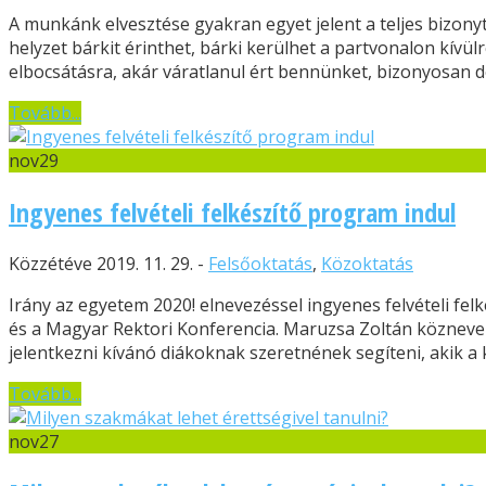
A munkánk elvesztése gyakran egyet jelent a teljes bizon
helyzet bárkit érinthet, bárki kerülhet a partvonalon kívül
elbocsátásra, akár váratlanul ért bennünket, bizonyosan d
Tovább...
nov
29
Ingyenes felvételi felkészítő program indul
Közzétéve 2019. 11. 29. -
Felsőoktatás
,
Közoktatás
Irány az egyetem 2020! elnevezéssel ingyenes felvételi fe
és a Magyar Rektori Konferencia. Maruzsa Zoltán köznevel
jelentkezni kívánó diákoknak szeretnének segíteni, akik a 
Tovább...
nov
27