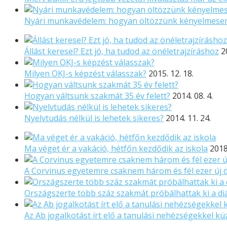
Nyári munkavédelem: hogyan öltözzünk kényelmese
Állást keresel? Ezt jó, ha tudod az önéletrajzíráshoz
2
Milyen OKJ-s képzést válasszak?
2015. 12. 18.
Hogyan váltsunk szakmát 35 év felett?
2014. 08. 4.
Nyelvtudás nélkül is lehetek sikeres?
2014. 11. 24.
Ma véget ér a vakáció, hétfőn kezdődik az iskola
2018.
A Corvinus egyetemre csaknem három és fél ezer új di
Országszerte több száz szakmát próbálhattak ki a d
Az Ab jogalkotást írt elő a tanulási nehézségekkel 