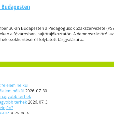
 Budapesten
ber 30-án Budapesten a Pedagógusok Szakszervezete (PSZ), 
teken a fővárosban, sajtótájékoztatón. A demonstrációról a
 csökkentéséről folytatott tárgyalásai a...
élelem nélkül
2026. 07. 30.
nagyobb terhek
2026. 07. 3.
ején?
2026. 06. 8.