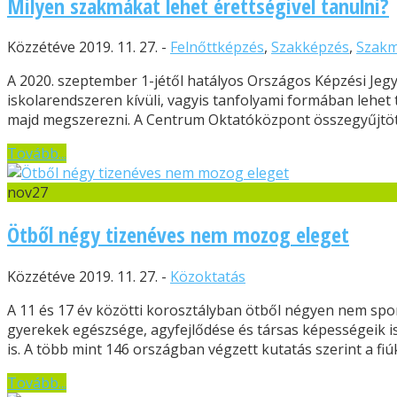
Milyen szakmákat lehet érettségivel tanulni?
Közzétéve 2019. 11. 27. -
Felnőttképzés
,
Szakképzés
,
Szak
A 2020. szeptember 1-jétől hatályos Országos Képzési Jeg
iskolarendszeren kívüli, vagyis tanfolyami formában lehet 
majd megszerezni. A Centrum Oktatóközpont összegyűjtötte 
Tovább...
nov
27
Ötből négy tizenéves nem mozog eleget
Közzétéve 2019. 11. 27. -
Közoktatás
A 11 és 17 év közötti korosztályban ötből négyen nem spor
gyerekek egészsége, agyfejlődése és társas képességeik i
is. A több mint 146 országban végzett kutatás szerint a fiúk
Tovább...