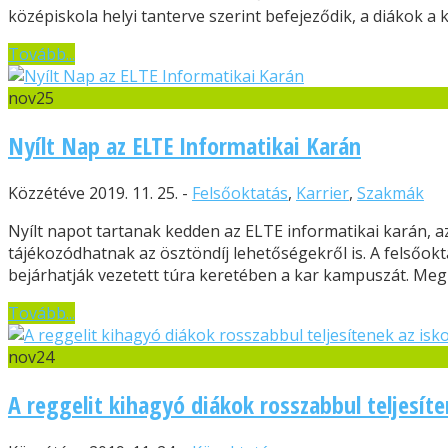
középiskola helyi tanterve szerint befejeződik, a diákok a 
Tovább...
nov
25
Nyílt Nap az ELTE Informatikai Karán
Közzétéve 2019. 11. 25. -
Felsőoktatás
,
Karrier
,
Szakmák
Nyílt napot tartanak kedden az ELTE informatikai karán, a
tájékozódhatnak az ösztöndíj lehetőségekről is. A felsőok
bejárhatják vezetett túra keretében a kar kampuszát. Meg
Tovább...
nov
24
A reggelit kihagyó diákok rosszabbul teljesíte