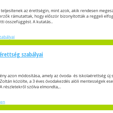
teljesítenek az érettségin, mint azok, akik rendesen megeszi
zők rámutattak, hogy először bizonyították a reggeli elfog
ti összefüggést. A kutatás...
érettség szabályai
vény azon módosítása, amely az óvoda- és iskolaérettség új s
 Zoltán közölte, a 3 éves óvodakezdés alóli mentességek ese
 részletekről szólva elmondta,...