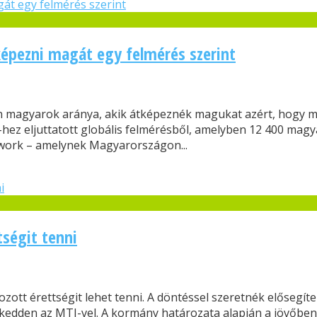
képezni magát egy felmérés szerint
on magyarok aránya, akik átképeznék magukat azért, hogy me
hez eljuttatott globális felmérésből, amelyben 12 400 magya
twork – amelynek Magyarországon...
tségit tenni
zott érettségit lehet tenni. A döntéssel szeretnék elősegít
 kedden az MTI-vel. A kormány határozata alapján a jövőben