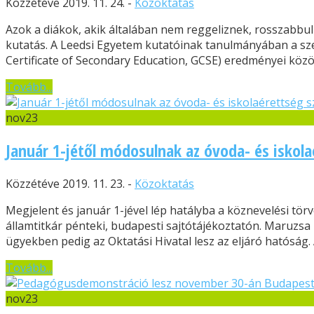
Közzétéve 2019. 11. 24. -
Közoktatás
Azok a diákok, akik általában nem reggeliznek, rosszabbul 
kutatás. A Leedsi Egyetem kutatóinak tanulmányában a szer
Certificate of Secondary Education, GCSE) eredményei közöt
Tovább...
nov
23
Január 1-jétől módosulnak az óvoda- és iskola
Közzétéve 2019. 11. 23. -
Közoktatás
Megjelent és január 1-jével lép hatályba a köznevelési tör
államtitkár pénteki, budapesti sajtótájékoztatón. Maruzsa
ügyekben pedig az Oktatási Hivatal lesz az eljáró hatóság. A
Tovább...
nov
23