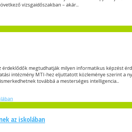
következő vizsgaidőszakban – akár...
z érdeklődők megtudhatják milyen informatikus képzést érdem
tatási intézmény MTI-hez eljuttatott közleménye szerint a n
ismerkedhetnek továbbá a mesterséges intelligencia...
nek az iskolában