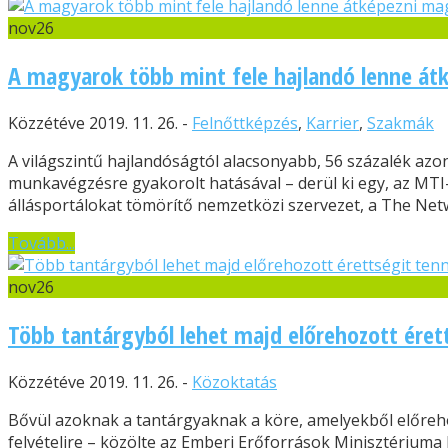
nov
26
A magyarok több mint fele hajlandó lenne át
Közzétéve 2019. 11. 26. -
Felnőttképzés
,
Karrier
,
Szakmák
A világszintű hajlandóságtól alacsonyabb, 56 százalék az
munkavégzésre gyakorolt hatásával – derül ki egy, az MTI-
állásportálokat tömörítő nemzetközi szervezet, a The Ne
Tovább...
nov
26
Több tantárgyból lehet majd előrehozott éret
Közzétéve 2019. 11. 26. -
Közoktatás
Bővül azoknak a tantárgyaknak a köre, amelyekből előreho
felvételire – közölte az Emberi Erőforrások Minisztériuma