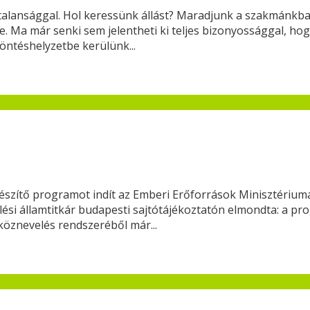
ytalansággal. Hol keressünk állást? Maradjunk a szakmánkba
re. Ma már senki sem jelentheti ki teljes bizonyossággal, ho
öntéshelyzetbe kerülünk...
lkészítő programot indít az Emberi Erőforrások Minisztériu
ési államtitkár budapesti sajtótájékoztatón elmondta: a pr
köznevelés rendszeréből már...