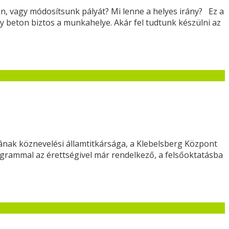
n, vagy módosítsunk pályát? Mi lenne a helyes irány? Ez a
gy beton biztos a munkahelye. Akár fel tudtunk készülni az
mának köznevelési államtitkársága, a Klebelsberg Központ
ogrammal az érettségivel már rendelkező, a felsőoktatásba