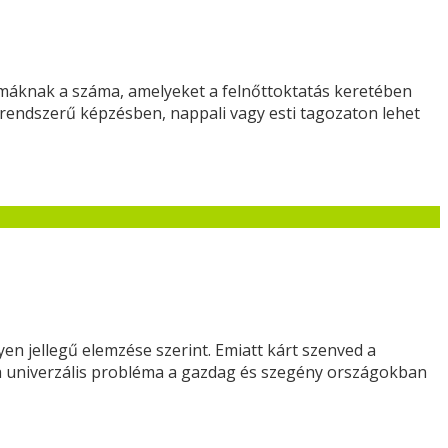
kmáknak a száma, amelyeket a felnőttoktatás keretében
i rendszerű képzésben, nappali vagy esti tagozaton lehet
en jellegű elemzése szerint. Emiatt kárt szenved a
ya univerzális probléma a gazdag és szegény országokban