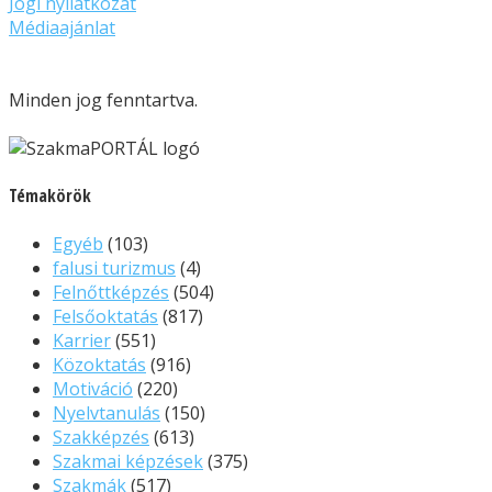
Jogi nyilatkozat
Médiaajánlat
Minden jog fenntartva.
Témakörök
Egyéb
(103)
falusi turizmus
(4)
Felnőttképzés
(504)
Felsőoktatás
(817)
Karrier
(551)
Közoktatás
(916)
Motiváció
(220)
Nyelvtanulás
(150)
Szakképzés
(613)
Szakmai képzések
(375)
Szakmák
(517)