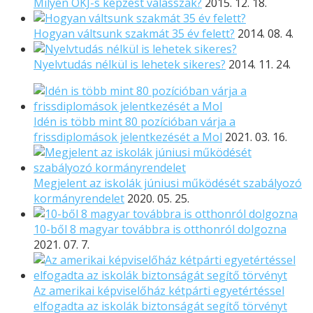
Milyen OKJ-s képzést válasszak?
2015. 12. 18.
Hogyan váltsunk szakmát 35 év felett?
2014. 08. 4.
Nyelvtudás nélkül is lehetek sikeres?
2014. 11. 24.
Idén is több mint 80 pozícióban várja a
frissdiplomások jelentkezését a Mol
2021. 03. 16.
Megjelent az iskolák júniusi működését szabályozó
kormányrendelet
2020. 05. 25.
10-ből 8 magyar továbbra is otthonról dolgozna
2021. 07. 7.
Az amerikai képviselőház kétpárti egyetértéssel
elfogadta az iskolák biztonságát segítő törvényt