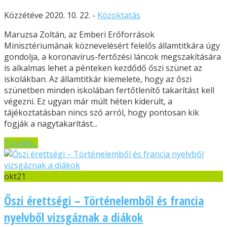
Közzétéve 2020. 10. 22. -
Közoktatás
Maruzsa Zoltán, az Emberi Erőforrások
Minisztériumának köznevelésért felelős államtitkára úgy
gondolja, a koronavírus-fertőzési láncok megszakítására
is alkalmas lehet a pénteken kezdődő őszi szünet az
iskolákban. Az államtitkár kiemelete, hogy az őszi
szünetben minden iskolában fertőtlenítő takarítást kell
végezni. Ez ugyan már múlt héten kiderült, a
tájékoztatásban nincs szó arról, hogy pontosan kik
fogják a nagytakarítást...
Tovább...
okt
21
Őszi érettségi – Történelemből és francia
nyelvből vizsgáznak a diákok