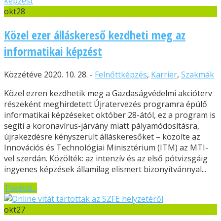
okt
28
Közel ezer álláskereső kezdheti meg az
informatikai képzést
Közzétéve 2020. 10. 28. -
Felnőttképzés
,
Karrier
,
Szakmák
Közel ezren kezdhetik meg a Gazdaságvédelmi akcióterv
részeként meghirdetett Újratervezés programra épülő
informatikai képzéseket október 28-ától, ez a program is
segíti a koronavírus-járvány miatt pályamódosításra,
újrakezdésre kényszerült álláskeresőket – közölte az
Innovációs és Technológiai Minisztérium (ITM) az MTI-
vel szerdán. Közölték: az intenzív és az első pótvizsgáig
ingyenes képzések államilag elismert bizonyítvánnyal...
Tovább...
okt
27