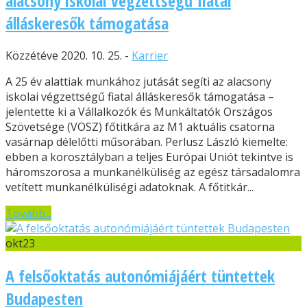
alacsony iskolai végzettségű fiatal
álláskeresők támogatása
Közzétéve 2020. 10. 25. -
Karrier
A 25 év alattiak munkához jutását segíti az alacsony
iskolai végzettségű fiatal álláskeresők támogatása –
jelentette ki a Vállalkozók és Munkáltatók Országos
Szövetsége (VOSZ) főtitkára az M1 aktuális csatorna
vasárnap délelőtti műsorában. Perlusz László kiemelte:
ebben a korosztályban a teljes Európai Uniót tekintve is
háromszorosa a munkanélküliség az egész társadalomra
vetített munkanélküliségi adatoknak. A főtitkár...
Tovább...
okt
23
A felsőoktatás autonómiájáért tüntettek
Budapesten