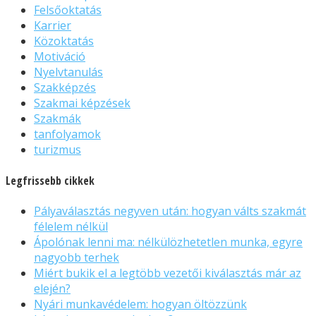
Felsőoktatás
Karrier
Közoktatás
Motiváció
Nyelvtanulás
Szakképzés
Szakmai képzések
Szakmák
tanfolyamok
turizmus
Legfrissebb cikkek
Pályaválasztás negyven után: hogyan válts szakmát
félelem nélkül
Ápolónak lenni ma: nélkülözhetetlen munka, egyre
nagyobb terhek
Miért bukik el a legtöbb vezetői kiválasztás már az
elején?
Nyári munkavédelem: hogyan öltözzünk