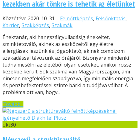
kezekben akár tönkre is tehetik az életünket
Közzétéve 2020. 10. 31. -
Felnőttképzés
,
Felsőoktatás
,
Karrier
,
Szakképzés
,
Szakmák
Énektanár, aki hangszálgyulladásig énekeltet,
sminktetováló, akinek az eszközeitől egy életre
allergiásak leszünk és jógaoktató, akinek combizom
szakadással távozunk az órájáról. Bizonyára mindenki
tudna mesélni az életéből olyan eseteket, amikor rossz
kezekbe került. Sok szakma van Magyarországon, ami
nincsen megfelelően szabályozva, így minimális energia-
és pénzbefektetéssel szinte bárki a tudójává válhat. A
probléma ott van, hogy...
Tovább...
okt
30
Népszerű a struktúraváltó