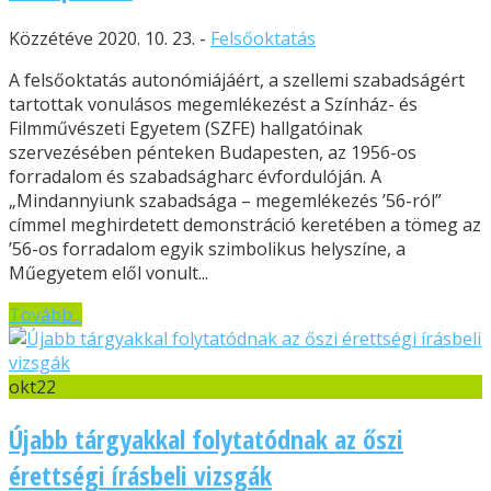
Közzétéve 2020. 10. 23. -
Felsőoktatás
A felsőoktatás autonómiájáért, a szellemi szabadságért
tartottak vonulásos megemlékezést a Színház- és
Filmművészeti Egyetem (SZFE) hallgatóinak
szervezésében pénteken Budapesten, az 1956-os
forradalom és szabadságharc évfordulóján. A
„Mindannyiunk szabadsága – megemlékezés ’56-ról”
címmel meghirdetett demonstráció keretében a tömeg az
’56-os forradalom egyik szimbolikus helyszíne, a
Műegyetem elől vonult...
Tovább...
okt
22
Újabb tárgyakkal folytatódnak az őszi
érettségi írásbeli vizsgák