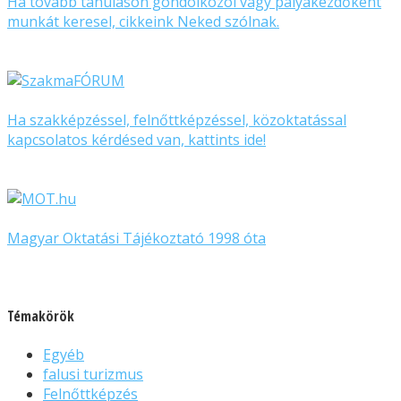
Ha tovább tanuláson gondolkozol vagy pályakezdőként
munkát keresel, cikkeink Neked szólnak.
Ha szakképzéssel, felnőttképzéssel, közoktatással
kapcsolatos kérdésed van, kattints ide!
Magyar Oktatási Tájékoztató 1998 óta
Témakörök
Egyéb
falusi turizmus
Felnőttképzés