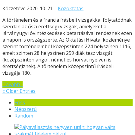
Közzétéve 2020. 10. 21. -
Közoktatás
A történelem és a francia írásbeli vizsgákkal folytatódnak
szerdán az őszi érettségi vizsgák, amelyeket a
járványügyi óvintézkedések betartásával rendeznek ezen
a napon is országszerte. Az Oktatási Hivatal közleménye
szerint történelemből középszinten 224 helyszínen 1116,
emelt szinten 28 helyszínen 259 diák tesz vizsgát
(középszinten angol, német és horvát nyelven is
érettségiznek). A történelem középszintű írásbeli
vizsgája 180...
Tovább...
« Older Entries
Friss
Népszerű
Random