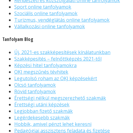
Rendészeti és közszolgálati online tanfolyamok
Sport online tanfolyamok
Szociális online tanfolyamok
Turizmus, vendéglátás online tanfolyamok
Vállalkozási online tanfolyamok
Tanfolyam Blog
Új, 2021-es szakképesítések kínálatunkban
Szakképesítés – felnőttképzés 2021-től
Képzési hitel tanfolyamokra
OKJ megszűnés tévhitek
Legutolsó roham az OKJ képzésekért
Olcsó tanfolyamok
Rövid tanfolyamok
Érettségi nélkül megszerezhető szakmák
Érettségi utáni képzések
Legjobban fizető szakmák
Legérdekesebb szakmák
Hobbik, amivel pénzt lehet keresni
Pedagógiai asszisztens feladata és fizetése