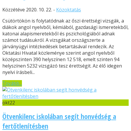
Közzétéve 2020. 10. 22. -
Közoktatás
Csütörtökön is folytatódnak az őszi érettségi vizsgák, a
diákok angol nyelvből, kémiából, gazdasági ismeretekből,
katonai alapismeretekből és pszichológiából adnak
számot tudásukról. A vizsgákat országszerte a
járványügyi intézkedések betartásával rendezik. Az
Oktatási Hivatal közleménye szerint angol nyelvből
középszinten 390 helyszínen 12 518, emelt szinten 94
helyszínen 5232 vizsgázó tesz érettségit. Az élő idegen
nyelvi írásbeli...
Tovább...
okt
22
Ötvenkilenc iskolában segít honvédség a
fertőtlenítésben