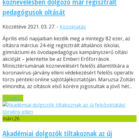
köznevelésben dolgozó már regisztrált
pedagógusok oltását
Közzétéve 2021. 03. 27. -
Közoktatás
Április első napjaiban kezdik meg a mintegy 82 ezer, az
oltásra március 24-éig regisztrált általános iskolai,
gimnáziumi és óvodapedagógus kampányszerű oltási
akcióját – jelentette be az Emberi Erőforrások
Minisztériumának köznevelésért felelős államtitkára a
koronavírus-járvány elleni védekezésért felelős operatív
törzs pénteki online sajtótájékoztatóján. Maruzsa Zoltán
elmondta, az oltások első körére jogosultak a jövő hét...
Tovább...
márc
26
Akadémiai dolgozók tiltakoznak az új