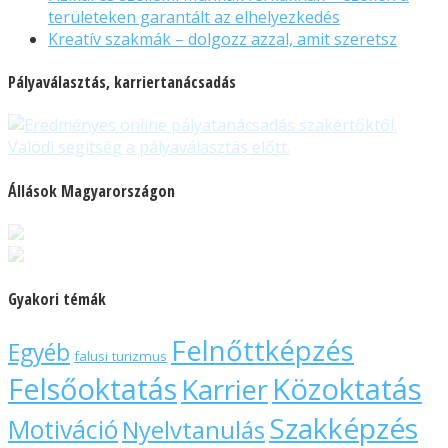
területeken garantált az elhelyezkedés
Kreatív szakmák – dolgozz azzal, amit szeretsz
Pályaválasztás, karriertanácsadás
Állások Magyarországon
Gyakori témák
Felnőttképzés
Egyéb
falusi turizmus
Felsőoktatás
Közoktatás
Karrier
Szakképzés
Motiváció
Nyelvtanulás