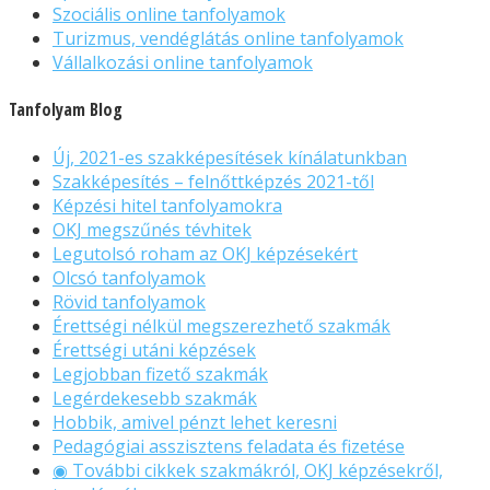
Szociális online tanfolyamok
Turizmus, vendéglátás online tanfolyamok
Vállalkozási online tanfolyamok
Tanfolyam Blog
Új, 2021-es szakképesítések kínálatunkban
Szakképesítés – felnőttképzés 2021-től
Képzési hitel tanfolyamokra
OKJ megszűnés tévhitek
Legutolsó roham az OKJ képzésekért
Olcsó tanfolyamok
Rövid tanfolyamok
Érettségi nélkül megszerezhető szakmák
Érettségi utáni képzések
Legjobban fizető szakmák
Legérdekesebb szakmák
Hobbik, amivel pénzt lehet keresni
Pedagógiai asszisztens feladata és fizetése
◉ További cikkek szakmákról, OKJ képzésekről,