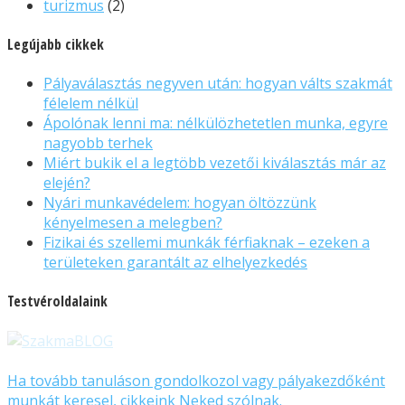
turizmus
(2)
Legújabb cikkek
Pályaválasztás negyven után: hogyan válts szakmát
félelem nélkül
Ápolónak lenni ma: nélkülözhetetlen munka, egyre
nagyobb terhek
Miért bukik el a legtöbb vezetői kiválasztás már az
elején?
Nyári munkavédelem: hogyan öltözzünk
kényelmesen a melegben?
Fizikai és szellemi munkák férfiaknak – ezeken a
területeken garantált az elhelyezkedés
Testvéroldalaink
Ha tovább tanuláson gondolkozol vagy pályakezdőként
munkát keresel, cikkeink Neked szólnak.