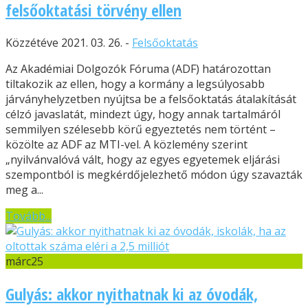
felsőoktatási törvény ellen
Közzétéve 2021. 03. 26. -
Felsőoktatás
Az Akadémiai Dolgozók Fóruma (ADF) határozottan
tiltakozik az ellen, hogy a kormány a legsúlyosabb
járványhelyzetben nyújtsa be a felsőoktatás átalakítását
célzó javaslatát, mindezt úgy, hogy annak tartalmáról
semmilyen szélesebb körű egyeztetés nem történt –
közölte az ADF az MTI-vel. A közlemény szerint
„nyilvánvalóvá vált, hogy az egyes egyetemek eljárási
szempontból is megkérdőjelezhető módon úgy szavazták
meg a...
Tovább...
márc
25
Gulyás: akkor nyithatnak ki az óvodák,