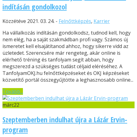
indításán gondolkozol
Közzétéve 2021. 03. 24. -
Felnőttképzés
,
Karrier
Ha vállalkozás indításán gondolkodsz, tudnod kell, hogy
nem elég, ha a saját szakmádban profi vagy. Számos új
ismeretet kell elsajátítanod ahhoz, hogy sikerre vidd az
üzletedet. Szerencsére már rengeteg, akár online is
elérhető tréning és tanfolyam segít abban, hogy
megszerezd a szükséges tudást céljaid eléréséhez. A
TanfolyamOKJ.hu felnőttképzéseket és OKJ képzéseket
közvetítő portál összegyűjtötte a leghasznosabb online...
Tovább...
márc
22
Szeptemberben indulhat újra a Lázár Ervin-
program