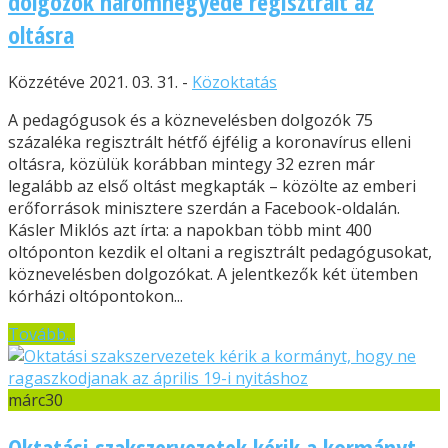
dolgozók háromnegyede regisztrált az
oltásra
Közzétéve 2021. 03. 31. -
Közoktatás
A pedagógusok és a köznevelésben dolgozók 75
százaléka regisztrált hétfő éjfélig a koronavírus elleni
oltásra, közülük korábban mintegy 32 ezren már
legalább az első oltást megkapták – közölte az emberi
erőforrások minisztere szerdán a Facebook-oldalán.
Kásler Miklós azt írta: a napokban több mint 400
oltóponton kezdik el oltani a regisztrált pedagógusokat,
köznevelésben dolgozókat. A jelentkezők két ütemben
kórházi oltópontokon...
Tovább...
márc
30
Oktatási szakszervezetek kérik a kormányt,