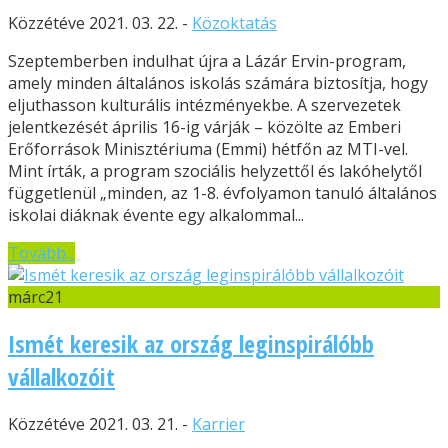
Közzétéve 2021. 03. 22. -
Közoktatás
Szeptemberben indulhat újra a Lázár Ervin-program,
amely minden általános iskolás számára biztosítja, hogy
eljuthasson kulturális intézményekbe. A szervezetek
jelentkezését április 16-ig várják – közölte az Emberi
Erőforrások Minisztériuma (Emmi) hétfőn az MTI-vel.
Mint írták, a program szociális helyzettől és lakóhelytől
függetlenül „minden, az 1-8. évfolyamon tanuló általános
iskolai diáknak évente egy alkalommal...
Tovább...
márc
21
Ismét keresik az ország leginspirálóbb
vállalkozóit
Közzétéve 2021. 03. 21. -
Karrier