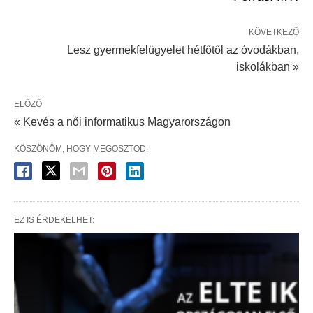
KÖVETKEZŐ
Lesz gyermekfelügyelet hétfőtől az óvodákban,
iskolákban »
ELŐZŐ
« Kevés a női informatikus Magyarországon
KÖSZÖNÖM, HOGY MEGOSZTOD:
EZ IS ÉRDEKELHET: