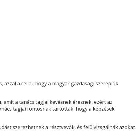
, azzal a céllal, hogy a magyar gazdasági szereplők
n
, amit a tanács tagjai kevésnek éreznek, ezért az
nács tagjai fontosnak tartották, hogy a képzések
udást szerezhetnek a résztvevők, és felülvizsgálnák azokat