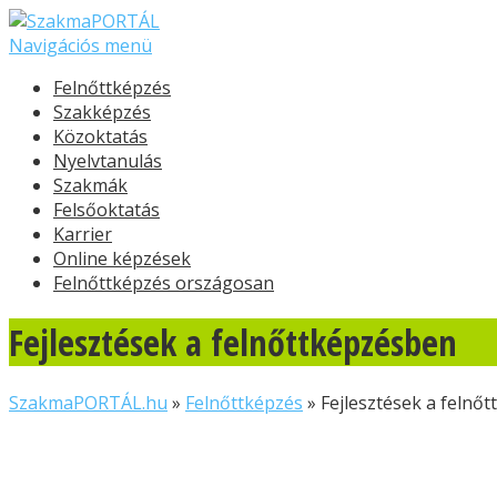
Navigációs menü
Felnőttképzés
Szakképzés
Közoktatás
Nyelvtanulás
Szakmák
Felsőoktatás
Karrier
Online képzések
Felnőttképzés országosan
Fejlesztések a felnőttképzésben
SzakmaPORTÁL.hu
»
Felnőttképzés
»
Fejlesztések a felnő