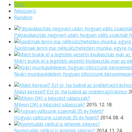
Friss
Népszerű
Random
Pályaválasztás negyven után: hogyan válts szakmát f
Ápolónak lenni ma: nélkülözhetetlen munka, egyre 
Miért bukik el a legtöbb vezetői kiválasztás már az el
Nyári munkavédelem: hogyan öltözzünk kényelmese
Állást keresel? Ezt jó, ha tudod az önéletrajzíráshoz
2
Milyen OKJ-s képzést válasszak?
2015. 12. 18.
Hogyan váltsunk szakmát 35 év felett?
2014. 08. 4.
Nyelvtudás nélkül is lehetek sikeres?
2014. 11. 24.