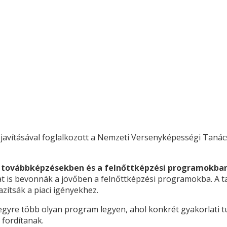
 javításával foglalkozott a Nemzeti Versenyképességi Tanács
zt továbbképzésekben és a felnőttképzési programokba
 is bevonnák a jövőben a felnőttképzési programokba. A ta
zítsák a piaci igényekhez.
 egyre több olyan program legyen, ahol konkrét gyakorlati t
 fordítanak.