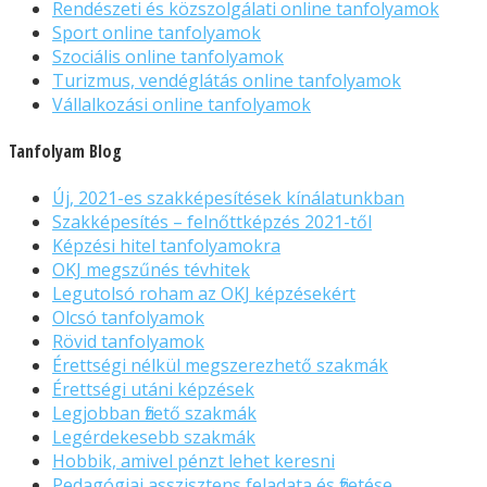
Rendészeti és közszolgálati online tanfolyamok
Sport online tanfolyamok
Szociális online tanfolyamok
Turizmus, vendéglátás online tanfolyamok
Vállalkozási online tanfolyamok
Tanfolyam Blog
Új, 2021-es szakképesítések kínálatunkban
Szakképesítés – felnőttképzés 2021-től
Képzési hitel tanfolyamokra
OKJ megszűnés tévhitek
Legutolsó roham az OKJ képzésekért
Olcsó tanfolyamok
Rövid tanfolyamok
Érettségi nélkül megszerezhető szakmák
Érettségi utáni képzések
Legjobban fizető szakmák
Legérdekesebb szakmák
Hobbik, amivel pénzt lehet keresni
Pedagógiai asszisztens feladata és fizetése