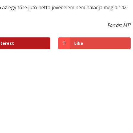
an az egy főre jutó nettó jövedelem nem haladja meg a 142
Forrás: MTI
nterest
Like