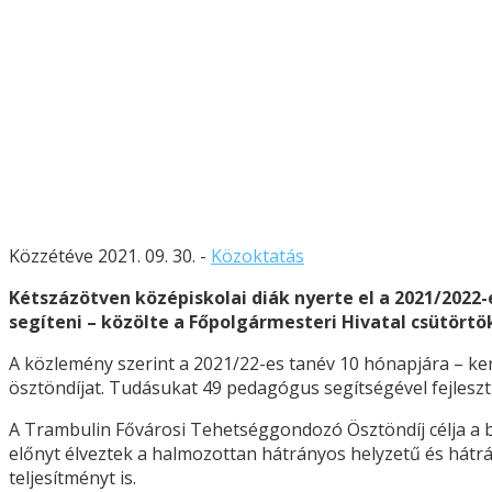
Közzétéve 2021. 09. 30. -
Közoktatás
Kétszázötven középiskolai diák nyerte el a 2021/2022-
segíteni – közölte a Főpolgármesteri Hivatal csütörtö
A közlemény szerint a 2021/22-es tanév 10 hónapjára – ker
ösztöndíjat. Tudásukat 49 pedagógus segítségével fejleszt
A Trambulin Fővárosi Tehetséggondozó Ösztöndíj célja a b
előnyt élveztek a halmozottan hátrányos helyzetű és hátrá
teljesítményt is.