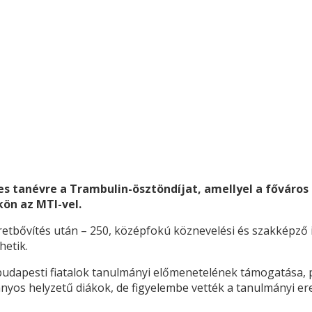
es tanévre a Trambulin-ösztöndíjat, amellyel a főváros
kön az MTI-vel.
etbővítés után – 250, középfokú köznevelési és szakképző i
hetik.
udapesti fiatalok tanulmányi előmenetelének támogatása, p
nyos helyzetű diákok, de figyelembe vették a tanulmányi er