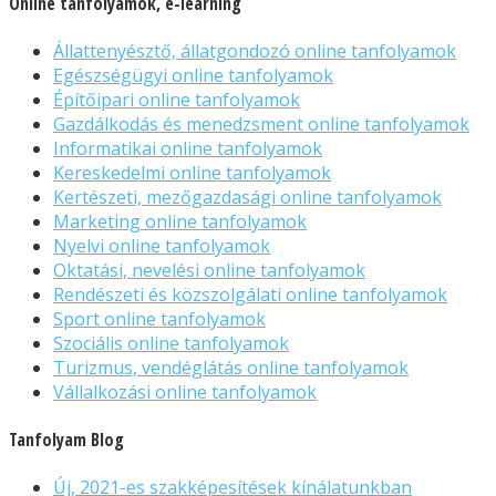
Online tanfolyamok, e-learning
Állattenyésztő, állatgondozó online tanfolyamok
Egészségügyi online tanfolyamok
Építőipari online tanfolyamok
Gazdálkodás és menedzsment online tanfolyamok
Informatikai online tanfolyamok
Kereskedelmi online tanfolyamok
Kertészeti, mezőgazdasági online tanfolyamok
Marketing online tanfolyamok
Nyelvi online tanfolyamok
Oktatási, nevelési online tanfolyamok
Rendészeti és közszolgálati online tanfolyamok
Sport online tanfolyamok
Szociális online tanfolyamok
Turizmus, vendéglátás online tanfolyamok
Vállalkozási online tanfolyamok
Tanfolyam Blog
Új, 2021-es szakképesítések kínálatunkban