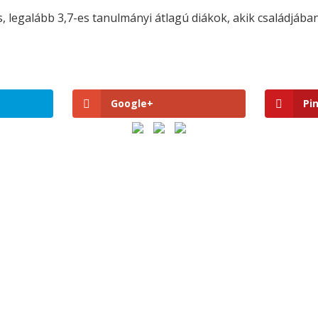
os, legalább 3,7-es tanulmányi átlagú diákok, akik családjáb
Google+
Pi