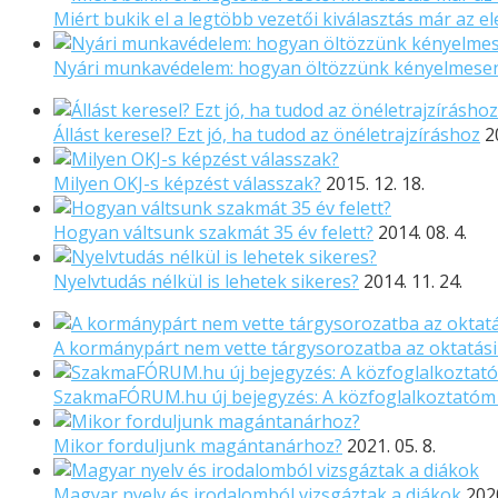
Miért bukik el a legtöbb vezetői kiválasztás már az el
Nyári munkavédelem: hogyan öltözzünk kényelmese
Állást keresel? Ezt jó, ha tudod az önéletrajzíráshoz
2
Milyen OKJ-s képzést válasszak?
2015. 12. 18.
Hogyan váltsunk szakmát 35 év felett?
2014. 08. 4.
Nyelvtudás nélkül is lehetek sikeres?
2014. 11. 24.
A kormánypárt nem vette tárgysorozatba az oktatási
SzakmaFÓRUM.hu új bejegyzés: A közfoglalkoztatóm k
Mikor forduljunk magántanárhoz?
2021. 05. 8.
Magyar nyelv és irodalomból vizsgáztak a diákok
2020