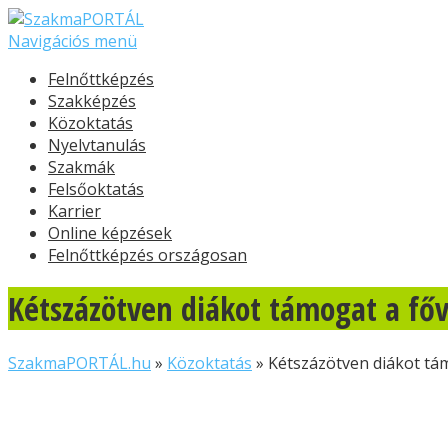
Navigációs menü
Felnőttképzés
Szakképzés
Közoktatás
Nyelvtanulás
Szakmák
Felsőoktatás
Karrier
Online képzések
Felnőttképzés országosan
Kétszázötven diákot támogat a főv
SzakmaPORTÁL.hu
»
Közoktatás
»
Kétszázötven diákot tám