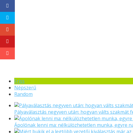
Friss
Népszerű
Random
Pályaválasztás negyven után: hogyan válts szakmát f
Ápolónak lenni ma: nélkülözhetetlen munka, egyre 