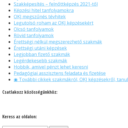
Szakképesítés – felnőttképzés 2021-től
Képzési hitel tanfolyamokra
OKJ megszűnés tévhitek
Legutolsó roham az OKJ képzésekért
Olcsó tanfolyamok
Rövid tanfolyamok
Érettségi nélkül megszerezhető szakmák
Érettségi utáni képzések
Legjobban fizető szakmák
Legérdekesebb szakmák
Hobbik, amivel pénzt lehet keresni
Pedagógiai asszisztens feladata és fizetése
◉ További cikkek szakmákról, OKJ képzésekről, tanul
Csatlakozz közösségünkhöz:
Keress az oldalon: