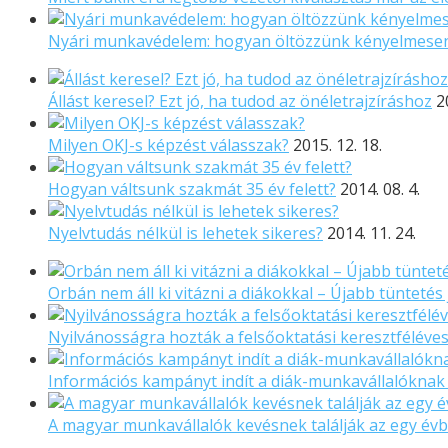
Nyári munkavédelem: hogyan öltözzünk kényelmese
Állást keresel? Ezt jó, ha tudod az önéletrajzíráshoz
2
Milyen OKJ-s képzést válasszak?
2015. 12. 18.
Hogyan váltsunk szakmát 35 év felett?
2014. 08. 4.
Nyelvtudás nélkül is lehetek sikeres?
2014. 11. 24.
Orbán nem áll ki vitázni a diákokkal – Újabb tüntetés
Nyilvánosságra hozták a felsőoktatási keresztféléve
Információs kampányt indít a diák-munkavállalókna
A magyar munkavállalók kevésnek találják az egy é