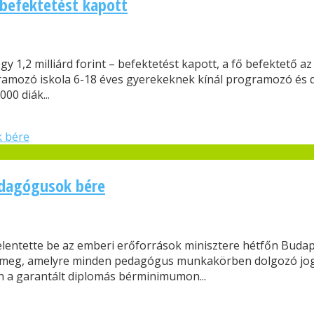
 befektetést kapott
gy 1,2 milliárd forint – befektetést kapott, a fő befektető a
ramozó iskola 6-18 éves gyerekeknek kínál programozó és di
00 diák...
pedagógusok bére
jelentette be az emberi erőforrások minisztere hétfőn Budap
ul meg, amelyre minden pedagógus munkakörben dolgozó jogo
n a garantált diplomás bérminimumon...