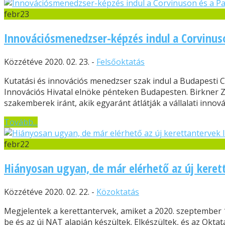
febr
23
Innovációsmenedzser-képzés indul a Corvinu
Közzétéve 2020. 02. 23. -
Felsőoktatás
Kutatási és innovációs menedzser szak indul a Budapesti 
Innovációs Hivatal elnöke pénteken Budapesten. Birkner Z
szakemberek iránt, akik egyaránt átlátják a vállalati innová
Tovább...
febr
22
Hiányosan ugyan, de már elérhető az új kerett
Közzétéve 2020. 02. 22. -
Közoktatás
Megjelentek a kerettantervek, amiket a 2020. szeptember 1
be és az új NAT alapján készültek. Elkészültek, és az Oktat