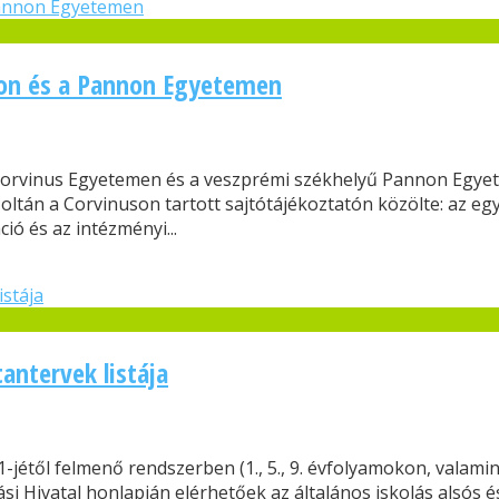
son és a Pannon Egyetemen
Corvinus Egyetemen és a veszprémi székhelyű Pannon Egyetem
oltán a Corvinuson tartott sajtótájékoztatón közölte: az e
ció és az intézményi...
antervek listája
-jétől felmenő rendszerben (1., 5., 9. évfolyamokon, valam
ási Hivatal honlapján elérhetőek az általános iskolás alsós é