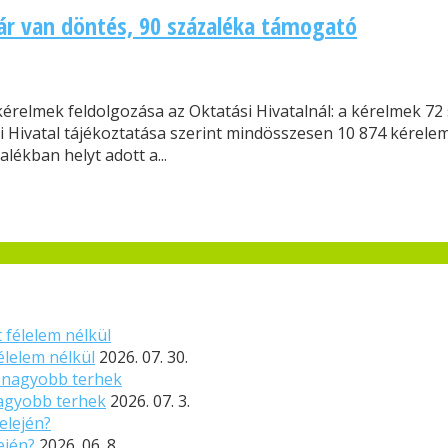
már van döntés, 90 százaléka támogató
kérelmek feldolgozása az Oktatási Hivatalnál: a kérelmek 72
si Hivatal tájékoztatása szerint mindösszesen 10 874 kérele
lékban helyt adott a...
élelem nélkül
2026. 07. 30.
nagyobb terhek
2026. 07. 3.
ején?
2026. 06. 8.