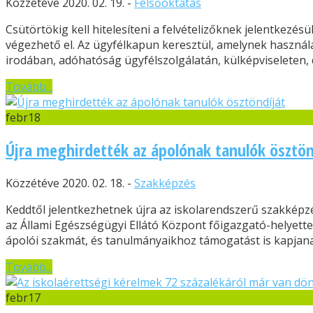
Közzétéve 2020. 02. 19. -
Felsőoktatás
Csütörtökig kell hitelesíteni a felvételizőknek jelentkezés
végezhető el. Az ügyfélkapun keresztül, amelynek használ
irodában, adóhatóság ügyfélszolgálatán, külképviseleten, de
Tovább...
febr
18
Újra meghirdették az ápolónak tanulók ösztön
Közzétéve 2020. 02. 18. -
Szakképzés
Keddtől jelentkezhetnek újra az iskolarendszerű szakképz
az Állami Egészségügyi Ellátó Központ főigazgató-helyette
ápolói szakmát, és tanulmányaikhoz támogatást is kapjanak.
Tovább...
febr
17