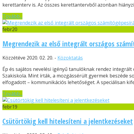
kerettanterv is. Az összes kerettantervből azonban hiányzik 
Tovább...
febr
20
Megrendezik az első integrált országos számí
Közzétéve 2020. 02. 20. -
Közoktatás
Ép és sajátos nevelési igényű tanulóknak rendez integrál
Szakiskola. Mint írták, a mozgássérült gyermek beszéde s
elfogadott – kommunikációs lehetőséget. A speciálisan kifej
Tovább...
febr
19
Csütörtökig kell hitelesíteni a jelentkezéseket