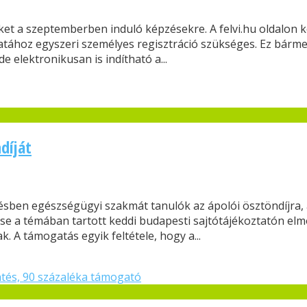
üket a szeptemberben induló képzésekre. A felvi.hu oldalon k
atához egyszeri személyes regisztráció szükséges. Ez bárme
 elektronikusan is indítható a...
díját
ésben egészségügyi szakmát tanulók az ápolói ösztöndíjra,
se a témában tartott keddi budapesti sajtótájékoztatón elmo
 A támogatás egyik feltétele, hogy a...