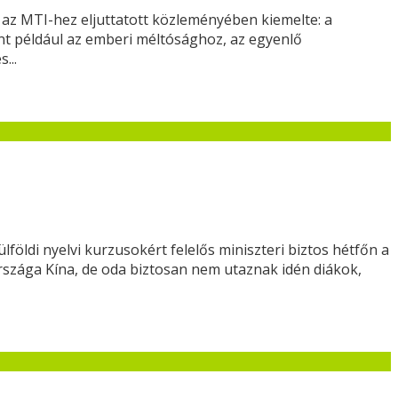
 az MTI-hez eljuttatott közleményében kiemelte: a
int például az emberi méltósághoz, az egyenlő
...
öldi nyelvi kurzusokért felelős miniszteri biztos hétfőn a
rszága Kína, de oda biztosan nem utaznak idén diákok,