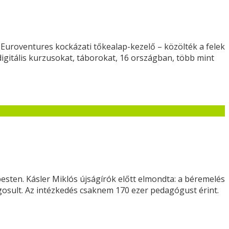
z Euroventures kockázati tőkealap-kezelő – közölték a felek
gitális kurzusokat, táborokat, 16 országban, több mint
esten. Kásler Miklós újságírók előtt elmondta: a béremelés
sult. Az intézkedés csaknem 170 ezer pedagógust érint.