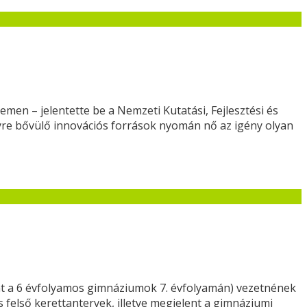
en – jelentette be a Nemzeti Kutatási, Fejlesztési és
gyre bővülő innovációs források nyomán nő az igény olyan
int a 6 évfolyamos gimnáziumok 7. évfolyamán) vezetnének
s felső kerettantervek, illetve megjelent a gimnáziumi