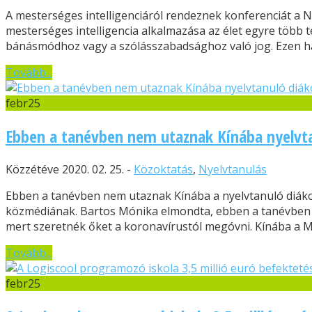
A mesterséges intelligenciáról rendeznek konferenciát a 
mesterséges intelligencia alkalmazása az élet egyre több 
bánásmódhoz vagy a szólásszabadsághoz való jog. Ezen hat
Tovább...
febr
25
Ebben a tanévben nem utaznak Kínába nyelvt
Közzétéve 2020. 02. 25. -
Közoktatás
,
Nyelvtanulás
Ebben a tanévben nem utaznak Kínába a nyelvtanuló diákok 
közmédiának. Bartos Mónika elmondta, ebben a tanévben in
mert szeretnék őket a koronavírustól megóvni. Kínába a Ma
Tovább...
febr
25