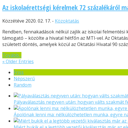
Az iskolaérettségi kérelmek 72 százalékáról 
Közzétéve 2020. 02. 17. -
Közoktatás
Rendben, fennakadások nélkül zajlik az iskolai felmentési 
támogató – közölte a hivatal hétfőn az MTI-vel. Az Oktatá
született döntés, amelyek közül az Oktatási Hivatal 90 száza
Tovább...
« Older Entries
Friss
Népszerű
Random
Pályaválasztás negyven után: hogyan válts szakmát f
Ápolónak lenni ma: nélkülözhetetlen munka, egyre 
Miért bukik el a legtöbb vezetői kiválasztás már az el