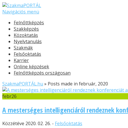
Navigációs menü
Felnőttképzés
Szakképzés
Közoktatás
Nyelvtanulás
Szakmák
Felsőoktatás
Karrier
Online képzések
Felnőttképzés országosan
SzakmaPORTÁL.hu
»
Posts made in február, 2020
febr
26
A mesterséges intelligenciáról rendeznek kon
Közzétéve 2020. 02. 26. -
Felsőoktatás