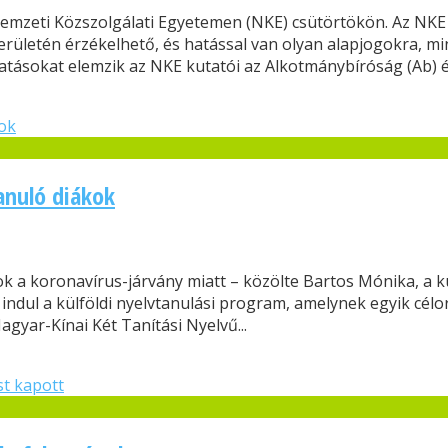
Nemzeti Közszolgálati Egyetemen (NKE) csütörtökön. Az NKE
területén érzékelhető, és hatással van olyan alapjogokra, m
ásokat elemzik az NKE kutatói az Alkotmánybíróság (Ab) és
anuló diákok
a koronavírus-járvány miatt – közölte Bartos Mónika, a külf
dul a külföldi nyelvtanulási program, amelynek egyik célo
gyar-Kínai Két Tanítási Nyelvű...