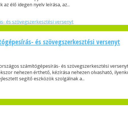
az élő idegen nyelv leírása, az...
tógépesírás- és szövegszerkesztési versenyt
t országos számítógépesírás- és szövegszerkesztési versen
okszor nehezen érthető, kézírása nehezen olvasható, ilyenk
lesztett segítő eszközök szolgálnak a...