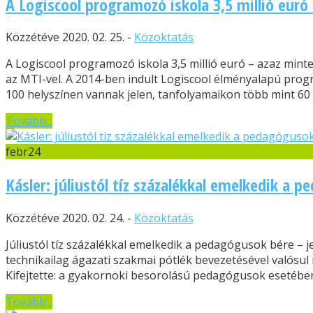
A Logiscool programozó iskola 3,5 millió euró
Közzétéve 2020. 02. 25. -
Közoktatás
A Logiscool programozó iskola 3,5 millió euró – azaz minte
az MTI-vel. A 2014-ben indult Logiscool élményalapú prog
100 helyszínen vannak jelen, tanfolyamaikon több mint 60 0
Tovább...
febr
24
Kásler: júliustól tíz százalékkal emelkedik a 
Közzétéve 2020. 02. 24. -
Közoktatás
Júliustól tíz százalékkal emelkedik a pedagógusok bére – 
technikailag ágazati szakmai pótlék bevezetésével valós
Kifejtette: a gyakornoki besorolású pedagógusok esetébe
Tovább...