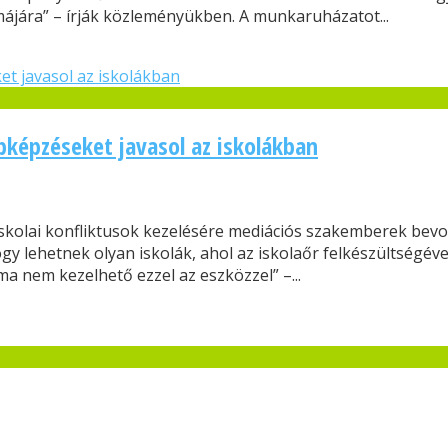
jára” – írják közleményükben. A munkaruházatot...
bképzéseket javasol az iskolákban
 iskolai konfliktusok kezelésére mediációs szakemberek bev
hogy lehetnek olyan iskolák, ahol az iskolaőr felkészültségév
 nem kezelhető ezzel az eszközzel” –...