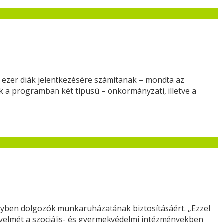
1 ezer diák jelentkezésére számítanak – mondta az
k a programban két típusú – önkormányzati, illetve a
nyben dolgozók munkaruházatának biztosításáért. „Ezzel
gyelmét a szociális- és gyermekvédelmi intézményekben