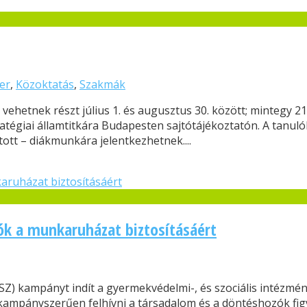
er
,
Közoktatás
,
Szakmák
vehetnek részt július 1. és augusztus 30. között; mintegy 2
atégiai államtitkára Budapesten sajtótájékoztatón. A tanuló
ott – diákmunkára jelentkezhetnek....
ók a munkaruházat biztosításáért
) kampányt indít a gyermekvédelmi-, és szociális intézmé
 kampányszerűen felhívni a társadalom és a döntéshozók fi