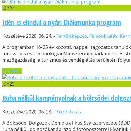
jún
24
Idén is elindul a nyári Diákmunka program
Közzétéve 2020. 06. 24. -
Felnőttképzés
,
Felsőoktatás
,
Karri
A programban 16-25 év közötti, nappali tagozatos tanulók 
Innovációs és Technológiai Minisztérium parlamenti és str
mezőgazdaság, a turizmus és vendéglátás területén folytat
Tovább...
jún
23
Ruha nélkül kampányolnak a bölcsődei dolgoz
Közzétéve 2020. 06. 23. -
Közoktatás
A Bölcsődei Dolgozók Demokratikus Szakszervezete (BDDSZ
ruha nélküli dolgozókat ábrázoló fotóposzterrel kívánjuk