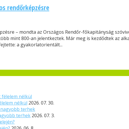
pos rendőrképzésre
épzésre – mondta az Országos Rendőr-főkapitányság szóvivő
öbb mint 800-an jelentkeztek. Már meg is kezdődtek az alk
jtette: a gyakorlatorientált...
élelem nélkül
2026. 07. 30.
nagyobb terhek
2026. 07. 3.
ején?
2026. 06. 8.