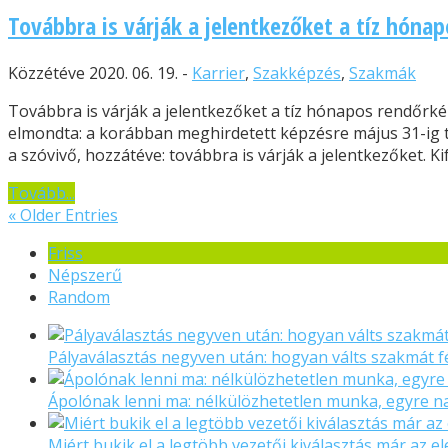
Továbbra is várják a jelentkezőket a tíz hóna
Közzétéve 2020. 06. 19. -
Karrier
,
Szakképzés
,
Szakmák
Továbbra is várják a jelentkezőket a tíz hónapos rendőrk
elmondta: a korábban meghirdetett képzésre május 31-ig t
a szóvivő, hozzátéve: továbbra is várják a jelentkezőket. Kife
Tovább...
« Older Entries
Friss
Népszerű
Random
Pályaválasztás negyven után: hogyan válts szakmát f
Ápolónak lenni ma: nélkülözhetetlen munka, egyre 
Miért bukik el a legtöbb vezetői kiválasztás már az el