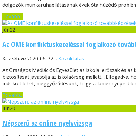
dolgozók munkaruhaellátásának évek óta húzódó problémá
Tovább...
jún
22
Az OME konfliktuskezeléssel foglalkozó továb
Közzétéve 2020. 06. 22. -
Közoktatás
Az Országos Mediációs Egyesület az iskolai erőszak és az
biztosítását javasolja az iskolaőrség mellett. „Elfogadva, 
indokolt lehet, meggyőződésünk, hogy valamennyi probléma
Tovább...
jún
20
Népszerű az online nyelvvizsga