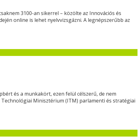
 csaknem 3100-an sikerrel – közölte az Innovációs és
dején online is lehet nyelvvizsgázni. A legnépszerűbb az
bért és a munkakört, ezen felül célszerű, de nem
Technológiai Minisztérium (ITM) parlamenti és stratégiai