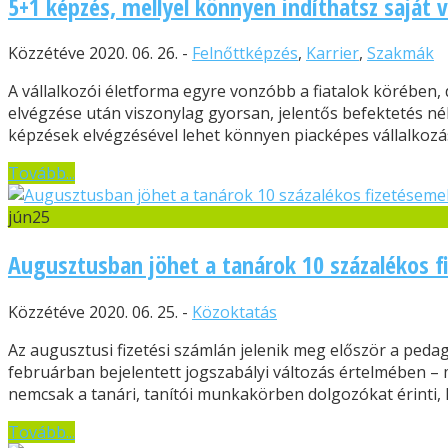
5+1 képzés, mellyel könnyen indíthatsz saját v
Közzétéve 2020. 06. 26. -
Felnőttképzés
,
Karrier
,
Szakmák
A vállalkozói életforma egyre vonzóbb a fiatalok körében,
elvégzése után viszonylag gyorsan, jelentős befektetés nél
képzések elvégzésével lehet könnyen piacképes vállalkozást 
Tovább...
jún
25
Augusztusban jöhet a tanárok 10 százalékos f
Közzétéve 2020. 06. 25. -
Közoktatás
Az augusztusi fizetési számlán jelenik meg először a peda
februárban bejelentett jogszabályi változás értelmében –
nemcsak a tanári, tanítói munkakörben dolgozókat érinti,
Tovább...