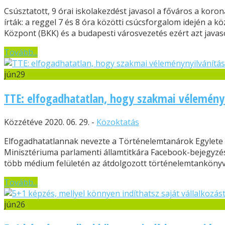
Csúsztatott, 9 órai iskolakezdést javasol a főváros a koro
írták: a reggel 7 és 8 óra közötti csúcsforgalom idején a
Központ (BKK) és a budapesti városvezetés ezért azt javasol
Tovább...
jún
29
TTE: elfogadhatatlan, hogy szakmai vélemény
Közzétéve 2020. 06. 29. -
Közoktatás
Elfogadhatatlannak nevezte a Történelemtanárok Egylete (
Minisztériuma parlamenti államtitkára Facebook-bejegyzéséb
több médium felületén az átdolgozott történelemtankönyv
Tovább...
jún
26