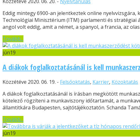
Közzétéve 2020. 06. 20. -
Nyelvtanulás
Eddig mintegy 6900-an jelentkeztek online nyelvvizsgára, 
Technológiai Minisztérium (ITM) parlamenti és stratégiai á
angol volt eddig, amit a német, a spanyol, a francia, az olasz
Tovább...
jún
19
A diákok foglalkoztatásánál is kell munkaszer
Közzétéve 2020. 06. 19. -
Felsőoktatás
,
Karrier
,
Közoktatás
A diákok foglalkoztatásánál is írásban megkötött munkasz
kötelező rögzíteni a munkaviszony időtartamát, a munkavé
államtitkára Budapesten, sajtótájékoztatón. Schanda Tamá
Tovább...
jún
19