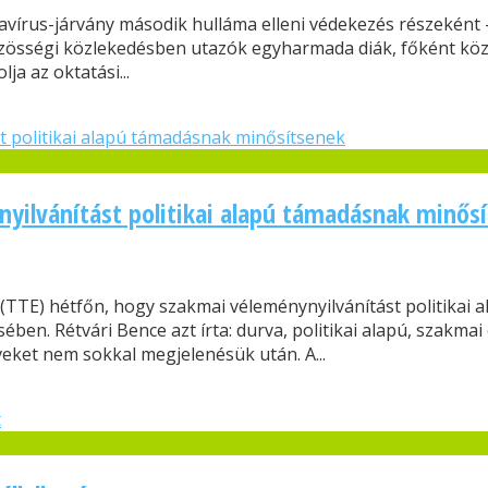
navírus-járvány második hulláma elleni védekezés részeként 
 közösségi közlekedésben utazók egyharmada diák, főként kö
ja az oktatási...
nyilvánítást politikai alapú támadásnak minős
TTE) hétfőn, hogy szakmai véleménynyilvánítást politikai 
en. Rétvári Bence azt írta: durva, politikai alapú, szakmai 
eket nem sokkal megjelenésük után. A...