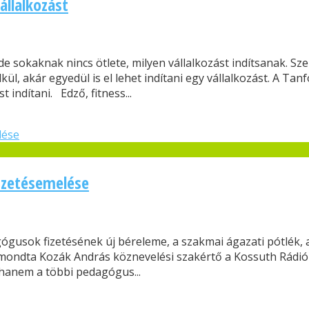
állalkozást
 de sokaknak nincs ötlete, milyen vállalkozást indítsanak.
kül, akár egyedül is el lehet indítani egy vállalkozást. A T
indítani. Edző, fitness...
izetésemelése
gógusok fizetésének új béreleme, a szakmai ágazati pótlék, 
 mondta Kozák András köznevelési szakértő a Kossuth Rádió
 hanem a többi pedagógus...