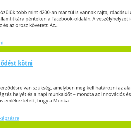
közülük több mint 4200-an már túl is vannak rajta, ráadásul
llamtitkára pénteken a Facebook-oldalán. A veszélyhelyzet i
 és az orosz követett. Az...
ződést kötni
erződésre van szükség, amelyben meg kell határozni az alap
gzés helyét és a napi munkaidőt – mondta az Innovációs és 
s emlékeztetett, hogy a Munka...