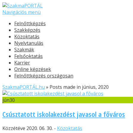
Navigációs menü
Felnőttképzés
Szakképzés
Közoktatás
Nyelvtanulás
Szakmák
Felsőoktatás
Karrier
Online képzések
Felnőttképzés országosan
SzakmaPORTÁL.hu
»
Posts made in június, 2020
jún
30
Csúsztatott iskolakezdést javasol a főváros
Közzétéve 2020. 06. 30. -
Közoktatás