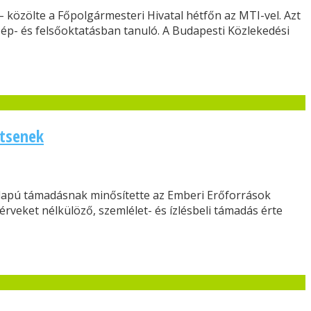
– közölte a Főpolgármesteri Hivatal hétfőn az MTI-vel. Azt
zép- és felsőoktatásban tanuló. A Budapesti Közlekedési
ítsenek
alapú támadásnak minősítette az Emberi Erőforrások
érveket nélkülöző, szemlélet- és ízlésbeli támadás érte