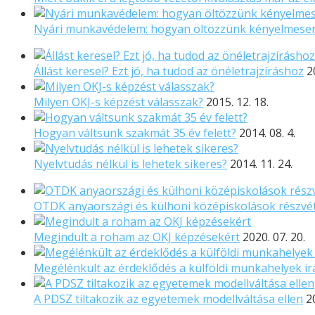
Nyári munkavédelem: hogyan öltözzünk kényelmese
Állást keresel? Ezt jó, ha tudod az önéletrajzíráshoz
2
Milyen OKJ-s képzést válasszak?
2015. 12. 18.
Hogyan váltsunk szakmát 35 év felett?
2014. 08. 4.
Nyelvtudás nélkül is lehetek sikeres?
2014. 11. 24.
OTDK anyaországi és külhoni középiskolások részvét
Megindult a roham az OKJ képzésekért
2020. 07. 20.
Megélénkült az érdeklődés a külföldi munkahelyek ir
A PDSZ tiltakozik az egyetemek modellváltása ellen
2