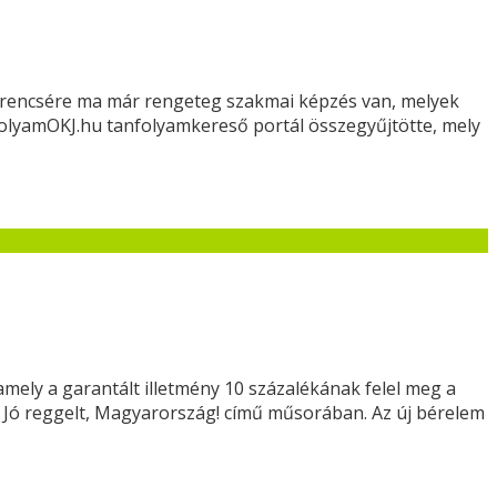
 Szerencsére ma már rengeteg szakmai képzés van, melyek
anfolyamOKJ.hu tanfolyamkereső portál összegyűjtötte, mely
amely a garantált illetmény 10 százalékának felel meg a
 Jó reggelt, Magyarország! című műsorában. Az új bérelem