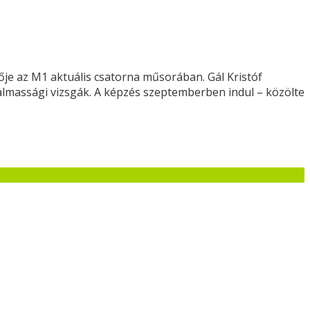
je az M1 aktuális csatorna műsorában. Gál Kristóf
almassági vizsgák. A képzés szeptemberben indul – közölte