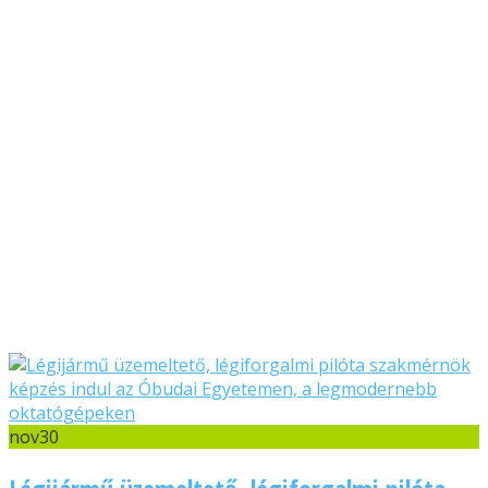
nov
30