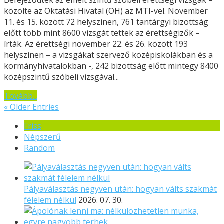
Befejeződtek az emelt szintű szóbeli érettségi vizsgák –
közölte az Oktatási Hivatal (OH) az MTI-vel. November
11. és 15. között 72 helyszínen, 761 tantárgyi bizottság
előtt több mint 8600 vizsgát tettek az érettségizők –
írták. Az érettségi november 22. és 26. között 193
helyszínen – a vizsgákat szervező középiskolákban és a
kormányhivatalokban -, 242 bizottság előtt mintegy 8400
középszintű szóbeli vizsgával...
Tovább...
« Older Entries
Friss
Népszerű
Random
Pályaválasztás negyven után: hogyan válts szakmát
félelem nélkül
2026. 07. 30.