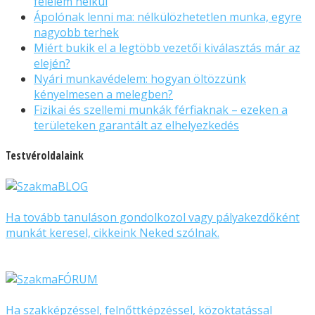
félelem nélkül
Ápolónak lenni ma: nélkülözhetetlen munka, egyre
nagyobb terhek
Miért bukik el a legtöbb vezetői kiválasztás már az
elején?
Nyári munkavédelem: hogyan öltözzünk
kényelmesen a melegben?
Fizikai és szellemi munkák férfiaknak – ezeken a
területeken garantált az elhelyezkedés
Testvéroldalaink
Ha tovább tanuláson gondolkozol vagy pályakezdőként
munkát keresel, cikkeink Neked szólnak.
Ha szakképzéssel, felnőttképzéssel, közoktatással