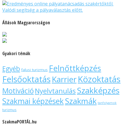
Állások Magyarországon
Gyakori témák
Felnőttképzés
Egyéb
falusi turizmus
Felsőoktatás
Közoktatás
Karrier
Szakképzés
Motiváció
Nyelvtanulás
Szakmák
Szakmai képzések
tanfolyamok
turizmus
SzakmaPORTÁL.hu