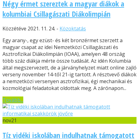
Négy érmet szereztek a magyar diákok a
kolumbiai Csillagászati Diákolimpián
Közzétéve 2021. 11. 24. -
Közoktatás
Egy arany-, egy ezüst- és két bronzérmet szerzett a
magyar csapat az idei Nemzetközi Csillagászati és
Asztrofizikai Diákolimpián (IOAA), amelyen 48 ország
több száz diákja mérte össze tudását. Az idén Kolumbia
által megszervezett, de a járványhelyzet miatt online zajló
verseny november 14-től 21-ig tartott. A résztvevő diákok
a nemzetközi versenyen asztrofizikai, égi mechanikai és
kozmológiai feladatokat oldottak meg. A zárónapon...
Tovább...
nov
21
Tíz vidéki iskolában indulhatnak támogatott