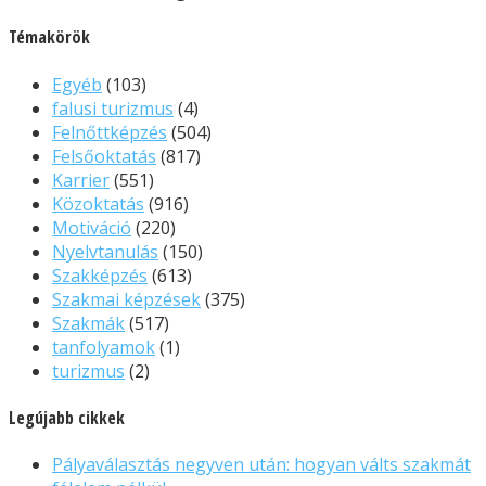
Témakörök
Egyéb
(103)
falusi turizmus
(4)
Felnőttképzés
(504)
Felsőoktatás
(817)
Karrier
(551)
Közoktatás
(916)
Motiváció
(220)
Nyelvtanulás
(150)
Szakképzés
(613)
Szakmai képzések
(375)
Szakmák
(517)
tanfolyamok
(1)
turizmus
(2)
Legújabb cikkek
Pályaválasztás negyven után: hogyan válts szakmát