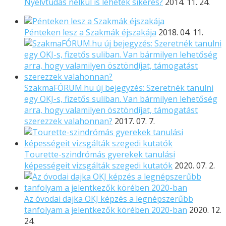
Nyelvtudás nélkül is lehetek sikeres?
2014. 11. 24.
Pénteken lesz a Szakmák éjszakája
2018. 04. 11.
SzakmaFÓRUM.hu új bejegyzés: Szeretnék tanulni
egy OKJ-s, fizetős suliban. Van bármilyen lehetőség
arra, hogy valamilyen ösztöndíjat, támogatást
szerezzek valahonnan?
2017. 07. 7.
Tourette-szindrómás gyerekek tanulási
képességeit vizsgálták szegedi kutatók
2020. 07. 2.
Az óvodai dajka OKJ képzés a legnépszerűbb
tanfolyam a jelentkezők körében 2020-ban
2020. 12.
24.