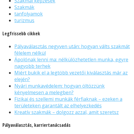
Szakmai képzések
Szakmák
tanfolyamok
turizmus
Legfrissebb cikkek
Pályaválasztás negyven után: hogyan válts szakmát
félelem nélkül
Ápolónak lenni ma: nélkülözhetetlen munka, egyre
nagyobb terhek
Miért bukik el a legtöbb vezetői kiválasztás már az
elején?
Nyári munkavédelem: hogyan öltözzünk
kényelmesen a melegben?
Fizikai és szellemi munkák férfiaknak – ezeken a
területeken garantált az elhelyezkedés
Kreatív szakmák – dolgozz azzal, amit szeretsz
Pályaválasztás, karriertanácsadás