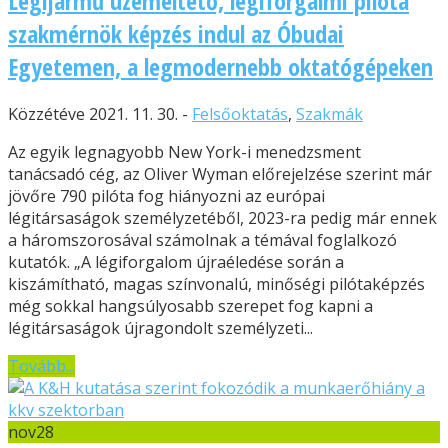
Légijármű üzemeltető, légiforgalmi pilóta
szakmérnök képzés indul az Óbudai
Egyetemen, a legmodernebb oktatógépeken
Közzétéve 2021. 11. 30. -
Felsőoktatás
,
Szakmák
Az egyik legnagyobb New York-i menedzsment
tanácsadó cég, az Oliver Wyman előrejelzése szerint már
jövőre 790 pilóta fog hiányozni az európai
légitársaságok személyzetéből, 2023-ra pedig már ennek
a háromszorosával számolnak a témával foglalkozó
kutatók. „A légiforgalom újraéledése során a
kiszámítható, magas színvonalú, minőségi pilótaképzés
még sokkal hangsúlyosabb szerepet fog kapni a
légitársaságok újragondolt személyzeti...
Tovább...
nov
28