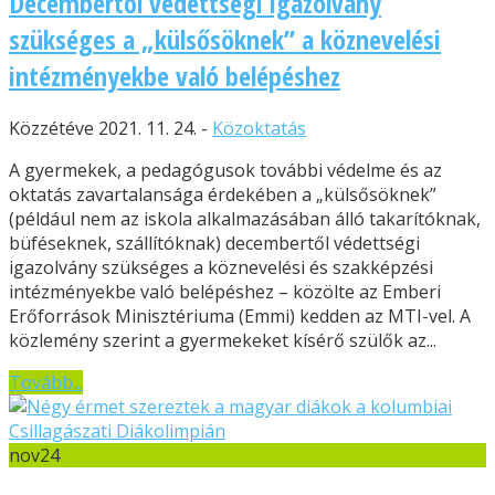
Decembertől védettségi igazolvány
szükséges a „külsősöknek” a köznevelési
intézményekbe való belépéshez
Közzétéve 2021. 11. 24. -
Közoktatás
A gyermekek, a pedagógusok további védelme és az
oktatás zavartalansága érdekében a „külsősöknek”
(például nem az iskola alkalmazásában álló takarítóknak,
büféseknek, szállítóknak) decembertől védettségi
igazolvány szükséges a köznevelési és szakképzési
intézményekbe való belépéshez – közölte az Emberi
Erőforrások Minisztériuma (Emmi) kedden az MTI-vel. A
közlemény szerint a gyermekeket kísérő szülők az...
Tovább...
nov
24