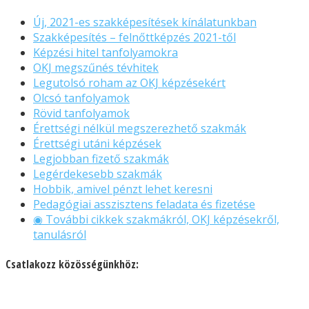
Új, 2021-es szakképesítések kínálatunkban
Szakképesítés – felnőttképzés 2021-től
Képzési hitel tanfolyamokra
OKJ megszűnés tévhitek
Legutolsó roham az OKJ képzésekért
Olcsó tanfolyamok
Rövid tanfolyamok
Érettségi nélkül megszerezhető szakmák
Érettségi utáni képzések
Legjobban fizető szakmák
Legérdekesebb szakmák
Hobbik, amivel pénzt lehet keresni
Pedagógiai asszisztens feladata és fizetése
◉ További cikkek szakmákról, OKJ képzésekről,
tanulásról
Csatlakozz közösségünkhöz: