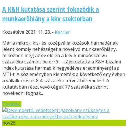
A K&H kutatása szerint fokozódik a
munkaerőhiány a kkv szektorban
Közzétéve 2021. 11. 28. -
Karrier
Már a mikro-, kis- és középvállalkozások harmadának
jelent komoly nehézséget a növekvő munkaerőhiány,
miközben még az év elején a kkv-k mindössze 26
százaléka számolt be erről – tájékoztatta a K&H bizalmi
index kutatása harmadik negyedéves eredményéről az
MTI-t. A közleményben kiemelték: a következő egy évben
a vállalkozások 8,4 százaléka tervez béremelést. A
kutatásban részt vevő cégek 77 százaléka szerint
növekedni fognak...
Tovább...
nov
26