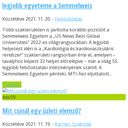
legjobb egyeteme a Semmelweis
Közzétéve 2021. 11. 20. -
Felsőoktatás
Több szakterületen is javította korábbi pozícióit a
Semmelweis Egyetem a „US News Best Global
Universities” 2022-es világrangsorában. A legjobb
helyezést idén is a „Kardiológia és kardiovaszkuláris
rendszer” szakterületi rangsorban érte el, amelyen –
tavalyhoz képest 32 helyet előrelépve – már a világ 55.
legjobb felsőoktatási intézményének számít. A
Semmelweis Egyetem pénteki, MTI-hez eljuttatott...
Tovább...
nov
19
Mit csinál egy üzleti elemző?
Közzétéve 2021. 11. 19. -
Karrier
,
Szakmák