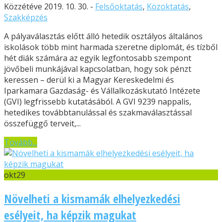
Közzétéve 2019. 10. 30. -
Felsőoktatás
,
Közoktatás
,
Szakképzés
A pályaválasztás előtt álló hetedik osztályos általános
iskolások több mint harmada szeretne diplomát, és tízből
hét diák számára az egyik legfontosabb szempont
jövőbeli munkájával kapcsolatban, hogy sok pénzt
keressen – derül ki a Magyar Kereskedelmi és
Iparkamara Gazdaság- és Vállalkozáskutató Intézete
(GVI) legfrissebb kutatásából. A GVI 9239 nappalis,
hetedikes továbbtanulással és szakmaválasztással
összefüggő terveit,...
Tovább...
okt
29
Növelheti a kismamák elhelyezkedési
esélyeit, ha képzik magukat