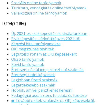
Szociális online tanfolyamok
Turizmus, vendéglátás online tanfolyamok
Vállalkozási online tanfolyamok
Tanfolyam Blog
Új, 2021-es szakképesítések kínálatunkban
Szakképesítés – felnőttképzés 2021-től
Képzési hitel tanfolyamokra
OKJ megszűnés tévhitek
Legutolsó roham az OKJ képzésekért
Olcsó tanfolyamok
Rövid tanfolyamok
Érettségi nélkül megszerezhető szakmák
Érettségi utáni képzések
Legjobban fizető szakmák
Legérdekesebb szakmák
Hobbik, amivel pénzt lehet keresni
Pedagógiai asszisztens feladata és fizetése
◉ További cikkek szakmákról, OKJ képzésekről,