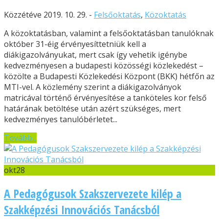
Közzétéve 2019. 10. 29. -
Felsőoktatás
,
Közoktatás
A közoktatásban, valamint a felsőoktatásban tanulóknak
október 31-éig érvényesíttetniük kell a
diákigazolványukat, mert csak így vehetik igénybe
kedvezményesen a budapesti közösségi közlekedést –
közölte a Budapesti Közlekedési Központ (BKK) hétfőn az
MTI-vel. A közlemény szerint a diákigazolványok
matricával történő érvényesítése a tanköteles kor felső
határának betöltése után azért szükséges, mert
kedvezményes tanulóbérletet...
Tovább...
okt
28
A Pedagógusok Szakszervezete kilép a
Szakképzési Innovációs Tanácsból