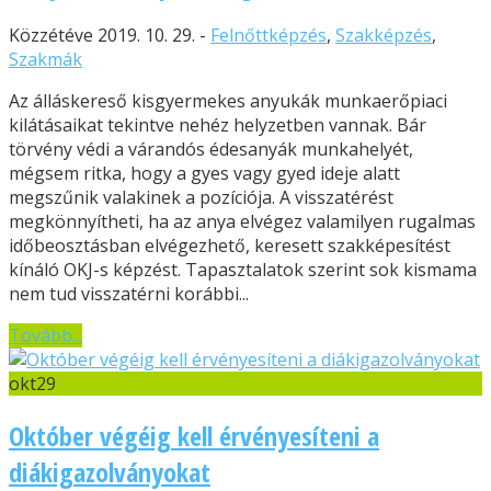
Közzétéve 2019. 10. 29. -
Felnőttképzés
,
Szakképzés
,
Szakmák
Az álláskereső kisgyermekes anyukák munkaerőpiaci
kilátásaikat tekintve nehéz helyzetben vannak. Bár
törvény védi a várandós édesanyák munkahelyét,
mégsem ritka, hogy a gyes vagy gyed ideje alatt
megszűnik valakinek a pozíciója. A visszatérést
megkönnyítheti, ha az anya elvégez valamilyen rugalmas
időbeosztásban elvégezhető, keresett szakképesítést
kínáló OKJ-s képzést. Tapasztalatok szerint sok kismama
nem tud visszatérni korábbi...
Tovább...
okt
29
Október végéig kell érvényesíteni a
diákigazolványokat