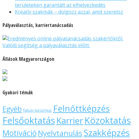
területeken garantált az elhelyezkedés
Kreatív szakmák – dolgozz azzal, amit szeretsz
Pályaválasztás, karriertanácsadás
Állások Magyarországon
Gyakori témák
Felnőttképzés
Egyéb
falusi turizmus
Felsőoktatás
Közoktatás
Karrier
Szakképzés
Motiváció
Nyelvtanulás