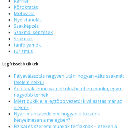
Karrier
Közoktatás
Motiváció
Nyelvtanulás
Szakképzés
Szakmai képzések
Szakmák
tanfolyamok
turizmus
Legfrissebb cikkek
Pályaválasztás negyven után: hogyan válts szakmát
félelem nélkül
Ápolónak lenni ma: nélkülözhetetlen munka, egyre
nagyobb terhek
Miért bukik el a legtöbb vezetői kiválasztás már az
elején?
Nyári munkavédelem: hogyan öltözzünk
kényelmesen a melegben?
Fizikai és szellemi munkák férfiaknak – ezeken a