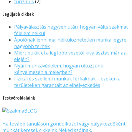
turizmus
(2)
Legújabb cikkek
Pályaválasztás negyven után: hogyan válts szakmát
félelem nélkül
Ápolónak lenni ma: nélkülözhetetlen munka, egyre
nagyobb terhek
Miért bukik el a legtöbb vezetői kiválasztás már az
elején?
Nyári munkavédelem: hogyan öltözzünk
kényelmesen a melegben?
Fizikai és szellemi munkák férfiaknak – ezeken a
területeken garantált az elhelyezkedés
Testvéroldalaink
Ha tovább tanuláson gondolkozol vagy pályakezdőként
munkát keresel, cikkeink Neked szólnak.