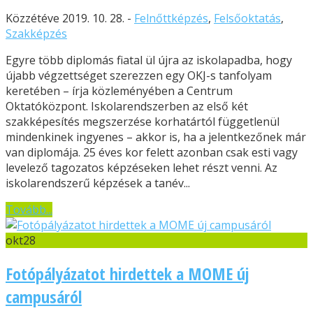
Közzétéve 2019. 10. 28. -
Felnőttképzés
,
Felsőoktatás
,
Szakképzés
Egyre több diplomás fiatal ül újra az iskolapadba, hogy
újabb végzettséget szerezzen egy OKJ-s tanfolyam
keretében – írja közleményében a Centrum
Oktatóközpont. Iskolarendszerben az első két
szakképesítés megszerzése korhatártól függetlenül
mindenkinek ingyenes – akkor is, ha a jelentkezőnek már
van diplomája. 25 éves kor felett azonban csak esti vagy
levelező tagozatos képzéseken lehet részt venni. Az
iskolarendszerű képzések a tanév...
Tovább...
okt
28
Fotópályázatot hirdettek a MOME új
campusáról