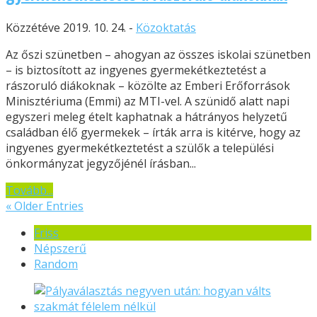
Közzétéve 2019. 10. 24. -
Közoktatás
Az őszi szünetben – ahogyan az összes iskolai szünetben
– is biztosított az ingyenes gyermekétkeztetést a
rászoruló diákoknak – közölte az Emberi Erőforrások
Minisztériuma (Emmi) az MTI-vel. A szünidő alatt napi
egyszeri meleg ételt kaphatnak a hátrányos helyzetű
családban élő gyermekek – írták arra is kitérve, hogy az
ingyenes gyermekétkeztetést a szülők a települési
önkormányzat jegyzőjénél írásban...
Tovább...
« Older Entries
Friss
Népszerű
Random