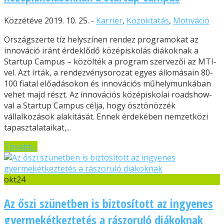
Közzétéve 2019. 10. 25. -
Karrier
,
Közoktatás
,
Motiváció
Országszerte tíz helyszínen rendez programokat az
innováció iránt érdeklődő középiskolás diákoknak a
Startup Campus – közölték a program szervezői az MTI-
vel. Azt írták, a rendezvénysorozat egyes állomásain 80-
100 fiatal előadásokon és innovációs műhelymunkában
vehet majd részt. Az innovációs középiskolai roadshow-
val a Startup Campus célja, hogy ösztönözzék
vállalkozások alakítását. Ennek érdekében nemzetközi
tapasztalataikat,...
Tovább...
okt
24
Az őszi szünetben is biztosított az ingyenes
gyermekétkeztetés a rászoruló diákoknak