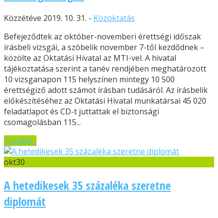
Közzétéve 2019. 10. 31. -
Közoktatás
Befejeződtek az október-novemberi érettségi időszak
írásbeli vizsgái, a szóbelik november 7-től kezdődnek –
közölte az Oktatási Hivatal az MTI-vel. A hivatal
tájékoztatása szerint a tanév rendjében meghatározott
10 vizsganapon 115 helyszínen mintegy 10 500
érettségiző adott számot írásban tudásáról. Az írásbelik
előkészítéséhez az Oktatási Hivatal munkatársai 45 020
feladatlapot és CD-t juttattak el biztonsági
csomagolásban 115...
Tovább...
okt
30
A hetedikesek 35 százaléka szeretne
diplomát