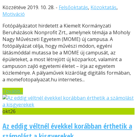
Közzétéve 2019. 10. 28. -
Felsőoktatás
,
Közoktatás
,
Motiváció
Fotópályázatot hirdetett a Kiemelt Kormányzati
Beruházások Nonprofit Zrt., amelynek témája a Moholy
Nagy Művészeti Egyetem (MOME) új campusa. A
fotópályázat célja, hogy művészi módon, egyéni
látásmóddal mutassa be a MOME új campusát, az
épületeket, a most létrejött új közparkot, valamint a
campuson zajló egyetemi életet – írja az egyetem
közleménye. A pályaművek kizárólag digitális formában,
a momefotopalyazat.hu internetes...
Tovább...
okt
26
Az eddig véltnél évekkel korábban érthetik a
számolást a kisgyerekek