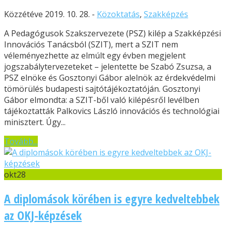
Közzétéve 2019. 10. 28. -
Közoktatás
,
Szakképzés
A Pedagógusok Szakszervezete (PSZ) kilép a Szakképzési
Innovációs Tanácsból (SZIT), mert a SZIT nem
véleményezhette az elmúlt egy évben megjelent
jogszabálytervezeteket – jelentette be Szabó Zsuzsa, a
PSZ elnöke és Gosztonyi Gábor alelnök az érdekvédelmi
tömörülés budapesti sajtótájékoztatóján. Gosztonyi
Gábor elmondta: a SZIT-ből való kilépésről levélben
tájékoztatták Palkovics László innovációs és technológiai
minisztert. Úgy...
Tovább...
okt
28
A diplomások körében is egyre kedveltebbek
az OKJ-képzések