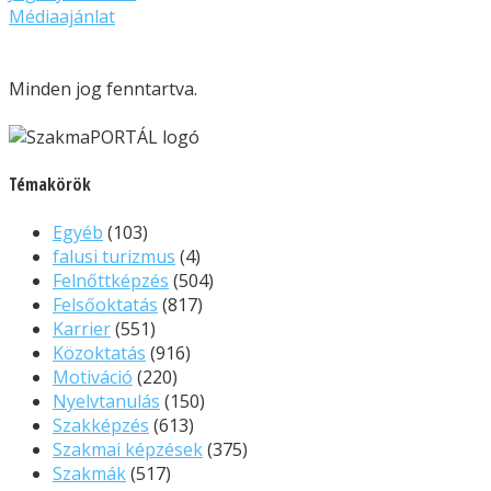
Médiaajánlat
Minden jog fenntartva.
Témakörök
Egyéb
(103)
falusi turizmus
(4)
Felnőttképzés
(504)
Felsőoktatás
(817)
Karrier
(551)
Közoktatás
(916)
Motiváció
(220)
Nyelvtanulás
(150)
Szakképzés
(613)
Szakmai képzések
(375)
Szakmák
(517)