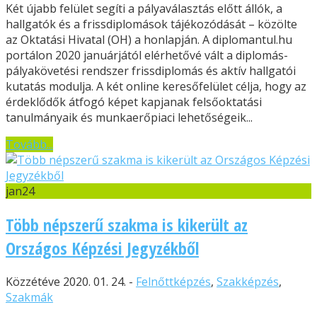
Két újabb felület segíti a pályaválasztás előtt állók, a
hallgatók és a frissdiplomások tájékozódását – közölte
az Oktatási Hivatal (OH) a honlapján. A diplomantul.hu
portálon 2020 januárjától elérhetővé vált a diplomás-
pályakövetési rendszer frissdiplomás és aktív hallgatói
kutatás modulja. A két online keresőfelület célja, hogy az
érdeklődők átfogó képet kapjanak felsőoktatási
tanulmányaik és munkaerőpiaci lehetőségeik...
Tovább...
jan
24
Több népszerű szakma is kikerült az
Országos Képzési Jegyzékből
Közzétéve 2020. 01. 24. -
Felnőttképzés
,
Szakképzés
,
Szakmák