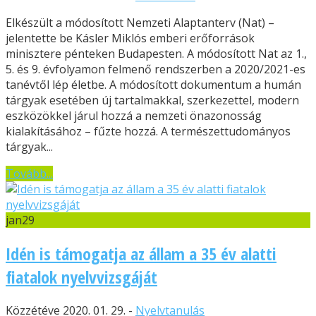
Elkészült a módosított Nemzeti Alaptanterv (Nat) –
jelentette be Kásler Miklós emberi erőforrások
minisztere pénteken Budapesten. A módosított Nat az 1.,
5. és 9. évfolyamon felmenő rendszerben a 2020/2021-es
tanévtől lép életbe. A módosított dokumentum a humán
tárgyak esetében új tartalmakkal, szerkezettel, modern
eszközökkel járul hozzá a nemzeti önazonosság
kialakításához – fűzte hozzá. A természettudományos
tárgyak...
Tovább...
jan
29
Idén is támogatja az állam a 35 év alatti
fiatalok nyelvvizsgáját
Közzétéve 2020. 01. 29. -
Nyelvtanulás