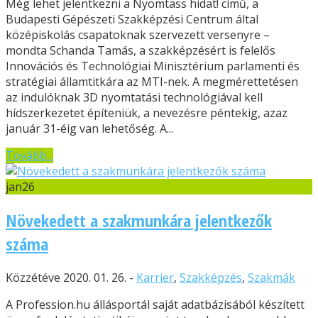
Még lehet jelentkezni a Nyomtass hidat! című, a
Budapesti Gépészeti Szakképzési Centrum által
középiskolás csapatoknak szervezett versenyre –
mondta Schanda Tamás, a szakképzésért is felelős
Innovációs és Technológiai Minisztérium parlamenti és
stratégiai államtitkára az MTI-nek. A megmérettetésen
az indulóknak 3D nyomtatási technológiával kell
hídszerkezetet építeniük, a nevezésre péntekig, azaz
január 31-éig van lehetőség. A...
Tovább...
jan
26
Növekedett a szakmunkára jelentkezők
száma
Közzétéve 2020. 01. 26. -
Karrier
,
Szakképzés
,
Szakmák
A Profession.hu állásportál saját adatbázisából készített