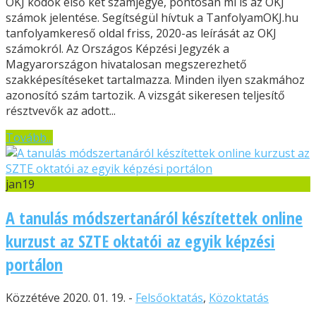
OKJ kódok első két számjegye, pontosan mi is az OKJ
számok jelentése. Segítségül hívtuk a TanfolyamOKJ.hu
tanfolyamkereső oldal friss, 2020-as leírását az OKJ
számokról. Az Országos Képzési Jegyzék a
Magyarországon hivatalosan megszerezhető
szakképesítéseket tartalmazza. Minden ilyen szakmához
azonosító szám tartozik. A vizsgát sikeresen teljesítő
résztvevők az adott...
Tovább...
jan
19
A tanulás módszertanáról készítettek online
kurzust az SZTE oktatói az egyik képzési
portálon
Közzétéve 2020. 01. 19. -
Felsőoktatás
,
Közoktatás