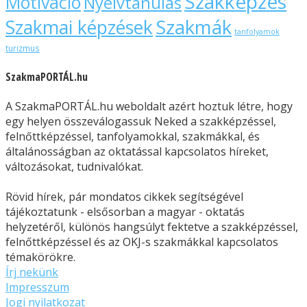
Szakképzés
Motiváció
Nyelvtanulás
Szakmák
Szakmai képzések
tanfolyamok
turizmus
SzakmaPORTÁL.hu
A SzakmaPORTÁL.hu weboldalt azért hoztuk létre, hogy
egy helyen összeválogassuk Neked a szakképzéssel,
felnőttképzéssel, tanfolyamokkal, szakmákkal, és
általánosságban az oktatással kapcsolatos híreket,
változásokat, tudnivalókat.
Rövid hírek, pár mondatos cikkek segítségével
tájékoztatunk - elsősorban a magyar - oktatás
helyzetéről, különös hangsúlyt fektetve a szakképzéssel,
felnőttképzéssel és az OKJ-s szakmákkal kapcsolatos
témakörökre.
Írj nekünk
Impresszum
Jogi nyilatkozat