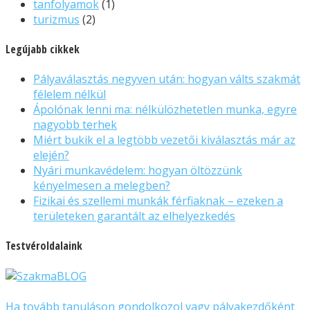
tanfolyamok
(1)
turizmus
(2)
Legújabb cikkek
Pályaválasztás negyven után: hogyan válts szakmát
félelem nélkül
Ápolónak lenni ma: nélkülözhetetlen munka, egyre
nagyobb terhek
Miért bukik el a legtöbb vezetői kiválasztás már az
elején?
Nyári munkavédelem: hogyan öltözzünk
kényelmesen a melegben?
Fizikai és szellemi munkák férfiaknak – ezeken a
területeken garantált az elhelyezkedés
Testvéroldalaink
Ha tovább tanuláson gondolkozol vagy pályakezdőként