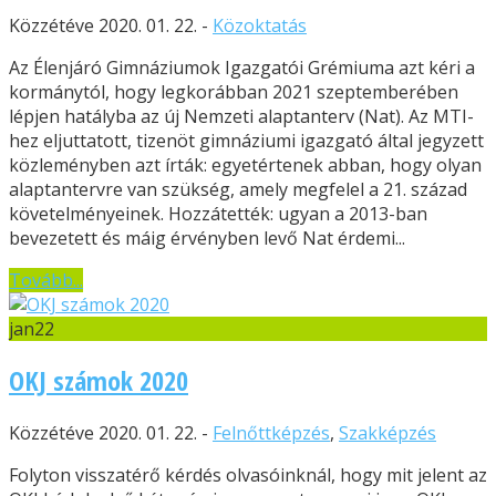
Közzétéve 2020. 01. 22. -
Közoktatás
Az Élenjáró Gimnáziumok Igazgatói Grémiuma azt kéri a
kormánytól, hogy legkorábban 2021 szeptemberében
lépjen hatályba az új Nemzeti alaptanterv (Nat). Az MTI-
hez eljuttatott, tizenöt gimnáziumi igazgató által jegyzett
közleményben azt írták: egyetértenek abban, hogy olyan
alaptantervre van szükség, amely megfelel a 21. század
követelményeinek. Hozzátették: ugyan a 2013-ban
bevezetett és máig érvényben levő Nat érdemi...
Tovább...
jan
22
OKJ számok 2020
Közzétéve 2020. 01. 22. -
Felnőttképzés
,
Szakképzés
Folyton visszatérő kérdés olvasóinknál, hogy mit jelent az