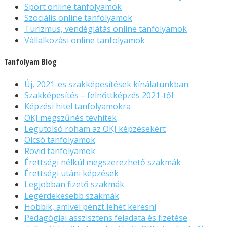
Sport online tanfolyamok
Szociális online tanfolyamok
Turizmus, vendéglátás online tanfolyamok
Vállalkozási online tanfolyamok
Tanfolyam Blog
Új, 2021-es szakképesítések kínálatunkban
Szakképesítés – felnőttképzés 2021-től
Képzési hitel tanfolyamokra
OKJ megszűnés tévhitek
Legutolsó roham az OKJ képzésekért
Olcsó tanfolyamok
Rövid tanfolyamok
Érettségi nélkül megszerezhető szakmák
Érettségi utáni képzések
Legjobban fizető szakmák
Legérdekesebb szakmák
Hobbik, amivel pénzt lehet keresni
Pedagógiai asszisztens feladata és fizetése