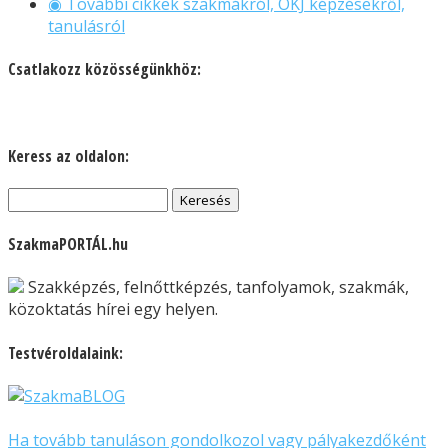
◉ További cikkek szakmákról, OKJ képzésekről,
tanulásról
Csatlakozz közösségünkhöz:
Keress az oldalon:
Keresés:
SzakmaPORTÁL.hu
Szakképzés, felnőttképzés, tanfolyamok, szakmák,
közoktatás hírei egy helyen.
Testvéroldalaink:
Ha tovább tanuláson gondolkozol vagy pályakezdőként