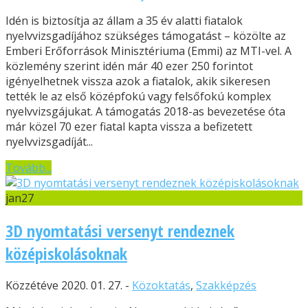
Idén is biztosítja az állam a 35 év alatti fiatalok
nyelvvizsgadíjához szükséges támogatást – közölte az
Emberi Erőforrások Minisztériuma (Emmi) az MTI-vel. A
közlemény szerint idén már 40 ezer 250 forintot
igényelhetnek vissza azok a fiatalok, akik sikeresen
tették le az első középfokú vagy felsőfokú komplex
nyelvvizsgájukat. A támogatás 2018-as bevezetése óta
már közel 70 ezer fiatal kapta vissza a befizetett
nyelvvizsgadíját...
Tovább...
jan
27
3D nyomtatási versenyt rendeznek
középiskolásoknak
Közzétéve 2020. 01. 27. -
Közoktatás
,
Szakképzés