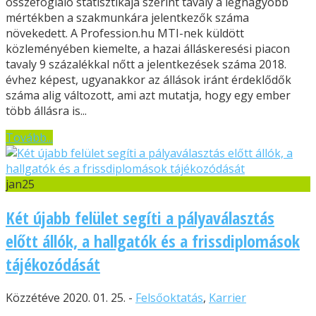
összefoglaló statisztikája szerint tavaly a legnagyobb
mértékben a szakmunkára jelentkezők száma
növekedett. A Profession.hu MTI-nek küldött
közleményében kiemelte, a hazai álláskeresési piacon
tavaly 9 százalékkal nőtt a jelentkezések száma 2018.
évhez képest, ugyanakkor az állások iránt érdeklődők
száma alig változott, ami azt mutatja, hogy egy ember
több állásra is...
Tovább...
jan
25
Két újabb felület segíti a pályaválasztás
előtt állók, a hallgatók és a frissdiplomások
tájékozódását
Közzétéve 2020. 01. 25. -
Felsőoktatás
,
Karrier