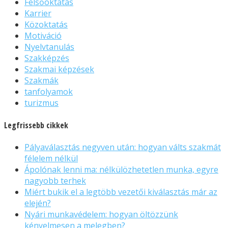
Felsőoktatás
Karrier
Közoktatás
Motiváció
Nyelvtanulás
Szakképzés
Szakmai képzések
Szakmák
tanfolyamok
turizmus
Legfrissebb cikkek
Pályaválasztás negyven után: hogyan válts szakmát
félelem nélkül
Ápolónak lenni ma: nélkülözhetetlen munka, egyre
nagyobb terhek
Miért bukik el a legtöbb vezetői kiválasztás már az
elején?
Nyári munkavédelem: hogyan öltözzünk
kényelmesen a melegben?