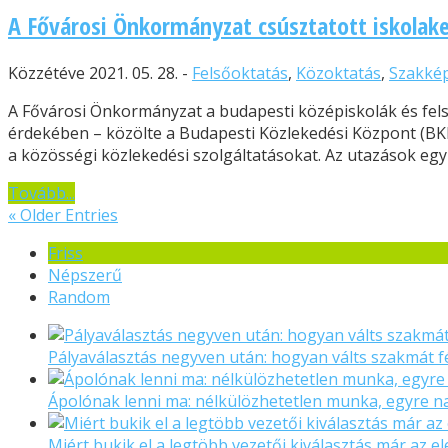
A Fővárosi Önkormányzat csúsztatott iskolak
Közzétéve 2021. 05. 28. -
Felsőoktatás
,
Közoktatás
,
Szakké
A Fővárosi Önkormányzat a budapesti középiskolák és fels
érdekében – közölte a Budapesti Közlekedési Központ (BKK
a közösségi közlekedési szolgáltatásokat. Az utazások egy 
Tovább...
« Older Entries
Friss
Népszerű
Random
Pályaválasztás negyven után: hogyan válts szakmát f
Ápolónak lenni ma: nélkülözhetetlen munka, egyre 
Miért bukik el a legtöbb vezetői kiválasztás már az el