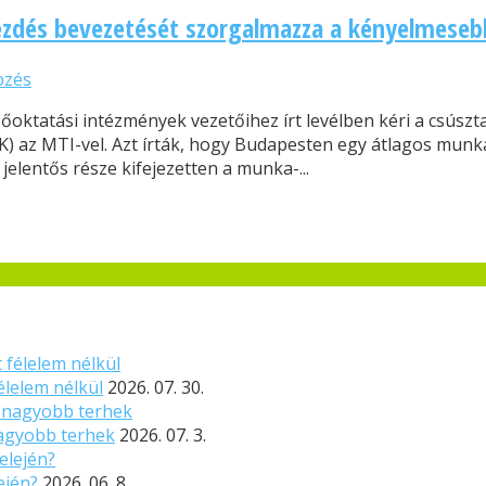
ezdés bevezetését szorgalmazza a kényelmeseb
pzés
őoktatási intézmények vezetőihez írt levélben kéri a csúsz
) az MTI-vel. Azt írták, hogy Budapesten egy átlagos munk
jelentős része kifejezetten a munka-...
élelem nélkül
2026. 07. 30.
nagyobb terhek
2026. 07. 3.
ején?
2026. 06. 8.