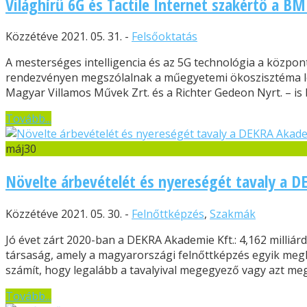
Világhírű 6G és Tactile Internet szakértő a B
Közzétéve 2021. 05. 31. -
Felsőoktatás
A mesterséges intelligencia és az 5G technológia a központ
rendezvényen megszólalnak a műegyetemi ökoszisztéma legf
Magyar Villamos Művek Zrt. és a Richter Gedeon Nyrt. – is 
Tovább...
máj
30
Növelte árbevételét és nyereségét tavaly a 
Közzétéve 2021. 05. 30. -
Felnőttképzés
,
Szakmák
Jó évet zárt 2020-ban a DEKRA Akademie Kft.: 4,162 milliárd
társaság, amely a magyarországi felnőttképzés egyik megha
számít, hogy legalább a tavalyival megegyező vagy azt megha
Tovább...