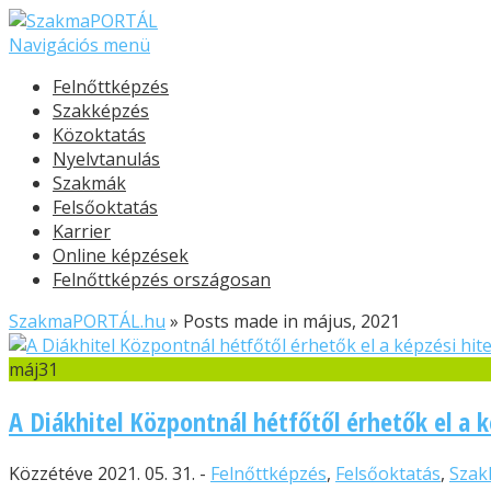
Navigációs menü
Felnőttképzés
Szakképzés
Közoktatás
Nyelvtanulás
Szakmák
Felsőoktatás
Karrier
Online képzések
Felnőttképzés országosan
SzakmaPORTÁL.hu
»
Posts made in május, 2021
máj
31
A Diákhitel Központnál hétfőtől érhetők el a k
Közzétéve 2021. 05. 31. -
Felnőttképzés
,
Felsőoktatás
,
Szak