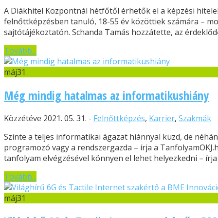
A Diákhitel Központnál hétfőtől érhetők el a képzési hitel
felnőttképzésben tanuló, 18-55 év közöttiek számára – mo
sajtótájékoztatón. Schanda Tamás hozzátette, az érdeklődők
Tovább...
máj
31
Még mindig hatalmas az informatikushiány
Közzétéve 2021. 05. 31. -
Felnőttképzés
,
Karrier
,
Szakmák
Szinte a teljes informatikai ágazat hiánnyal küzd, de néhá
programozó vagy a rendszergazda – írja a TanfolyamOKJ.hu
tanfolyam elvégzésével könnyen el lehet helyezkedni – írja
Tovább...
máj
31