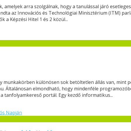
ek, amelyek arra szolgálnak, hogy a tanulással járó esetlege
ndta az Innovációs és Technológiai Minisztérium (ITM) parl
 a Képzési Hitel 1 és 2 közül...
ny munkakörben különösen sok betöltetlen állás van, mint pé
. Általánosan elmondható, hogy mindenféle programozóból é
 a tanfolyamkereső portál. Egy kezdő informatikus...