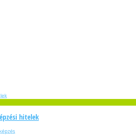
épzési hitelek
képzés