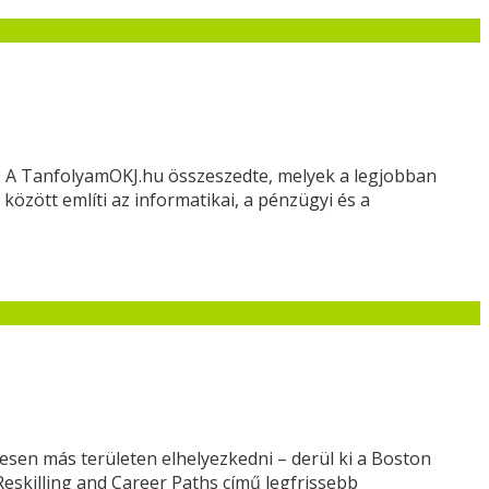
is. A TanfolyamOKJ.hu összeszedte, melyek a legjobban
özött említi az informatikai, a pénzügyi és a
esen más területen elhelyezkedni – derül ki a Boston
eskilling and Career Paths című legfrissebb