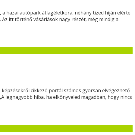
 a hazai autópark átlagéletkora, néhány tized híján elérte
 Az itt történő vásárlások nagy részét, még mindig a
l, képzésekről cikkező portál számos gyorsan elvégezhető
. „A legnagyobb hiba, ha elkönyveled magadban, hogy nincs