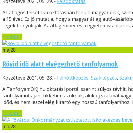
Közzétéve 2021. 05. 29. -
Felsőoktatás
Az átlagos felsőfokú oktatásban tanuló magyar diák, szinte
a 15 évet. Ez jó mutatja, hogy a magyar átlag autóvásárló
cégek bonyolítják. Az átlagember és a egyetemista diák is, a
Tovább...
máj
28
Rövid idő alatt elvégezhető tanfolyamok
Közzétéve 2021. 05. 28. -
Felnőttképzés
,
Szakképzés
,
Szak
A TanfolyamOKJ.hu oktatási portál szerint súlyos tévhit, 
tanfolyamot ajánl cikkében azoknak, akik új szakmát vagy 
időd, és nem leszel elég kitartó egy hosszú tanfolyamhoz. H
Tovább...
máj
28